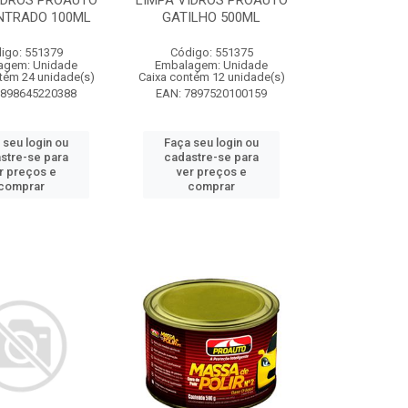
IDROS PROAUTO
LIMPA VIDROS PROAUTO
NTRADO 100ML
GATILHO 500ML
igo: 551379
Código: 551375
agem: Unidade
Embalagem: Unidade
tém 24 unidade(s)
Caixa contém 12 unidade(s)
7898645220388
EAN: 7897520100159
 seu login ou
Faça seu login ou
stre-se para
cadastre-se para
r preços e
ver preços e
comprar
comprar