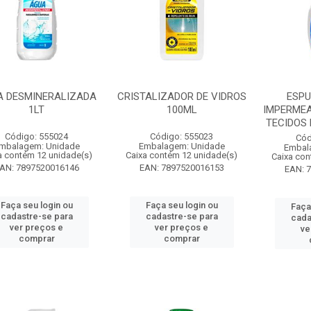
A DESMINERALIZADA
CRISTALIZADOR DE VIDROS
ESP
1LT
100ML
IMPERMEA
TECIDOS
Código: 555024
Código: 555023
Cód
mbalagem: Unidade
Embalagem: Unidade
Embal
a contém 12 unidade(s)
Caixa contém 12 unidade(s)
Caixa con
AN: 7897520016146
EAN: 7897520016153
EAN: 
Faça seu login ou
Faça seu login ou
Faça
cadastre-se para
cadastre-se para
cada
ver preços e
ver preços e
ve
comprar
comprar