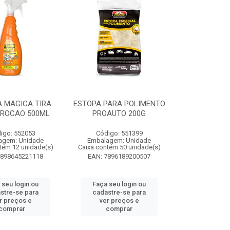
 MAGICA TIRA
ESTOPA PARA POLIMENTO
PROCAO 500ML
PROAUTO 200G
igo: 552053
Código: 551399
agem: Unidade
Embalagem: Unidade
tém 12 unidade(s)
Caixa contém 50 unidade(s)
7898645221118
EAN: 7896189200507
 seu login ou
Faça seu login ou
stre-se para
cadastre-se para
r preços e
ver preços e
comprar
comprar