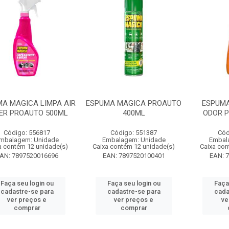
A MAGICA LIMPA AIR
ESPUMA MAGICA PROAUTO
ESPUMA
ER PROAUTO 500ML
400ML
ODOR 
Código: 556817
Código: 551387
Cód
mbalagem: Unidade
Embalagem: Unidade
Embal
a contém 12 unidade(s)
Caixa contém 12 unidade(s)
Caixa con
AN: 7897520016696
EAN: 7897520100401
EAN: 
Faça seu login ou
Faça seu login ou
Faça
cadastre-se para
cadastre-se para
cada
ver preços e
ver preços e
ve
comprar
comprar