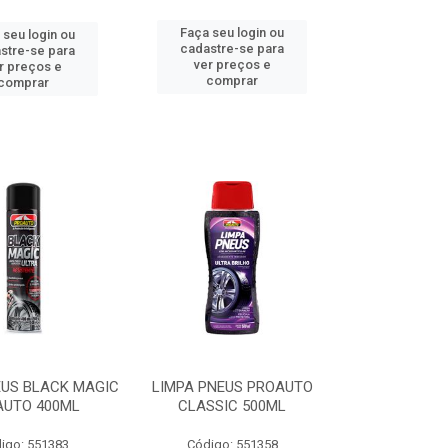
Faça seu login ou
 seu login ou
cadastre-se para
stre-se para
ver preços e
r preços e
comprar
comprar
EUS BLACK MAGIC
LIMPA PNEUS PROAUTO
AUTO 400ML
CLASSIC 500ML
igo: 551383
Código: 551358