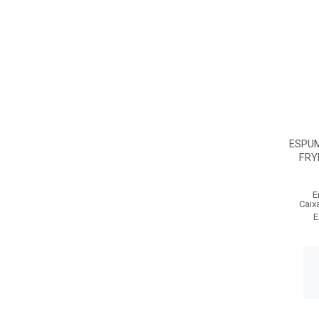
ESPUM
FRY
E
Caix
E