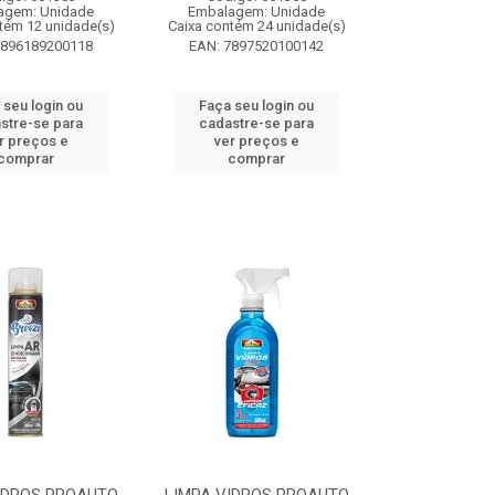
agem: Unidade
Embalagem: Unidade
tém 12 unidade(s)
Caixa contém 24 unidade(s)
7896189200118
EAN: 7897520100142
 seu login ou
Faça seu login ou
stre-se para
cadastre-se para
r preços e
ver preços e
comprar
comprar