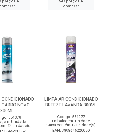
r preços e
ver preços e
comprar
comprar
R CONDICIONADO
LIMPA AR CONDICIONADO
E CARRO NOVO
BREEZE LAVANDA 300ML
300ML
Código: 551377
igo: 551378
Embalagem: Unidade
agem: Unidade
Caixa contém 12 unidade(s)
tém 12 unidade(s)
EAN: 7898645220050
7898645220067