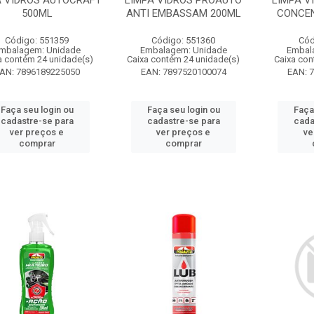
A VIDROS AUTOCRAFT
LIMPA VIDROS PROAUTO
LIMPA V
500ML
ANTI EMBASSAM 200ML
CONCE
Código: 551359
Código: 551360
Cód
mbalagem: Unidade
Embalagem: Unidade
Embal
a contém 24 unidade(s)
Caixa contém 24 unidade(s)
Caixa con
AN: 7896189225050
EAN: 7897520100074
EAN: 
Faça seu login ou
Faça seu login ou
Faça
cadastre-se para
cadastre-se para
cada
ver preços e
ver preços e
ve
comprar
comprar