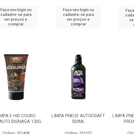
Faça seu login ou
Faça seu login ou
Faça
cadastre-se para
cadastre-se para
cada
ver preços e
ver preços e
ve
comprar
comprar
IMPA E HID COURO
LIMPA PNEUS AUTOCRAFT
LIMPA PN
AUTO BISNAGA 150G
500ML
PRO
Código: 551408
Código: 551357
Cód