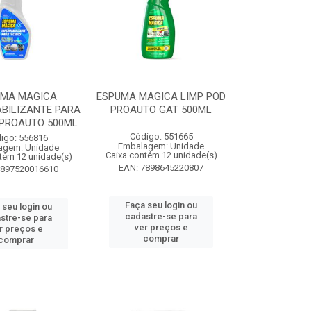
UMA MAGICA
ESPUMA MAGICA LIMP POD
BILIZANTE PARA
PROAUTO GAT 500ML
 PROAUTO 500ML
Código: 551665
igo: 556816
Embalagem: Unidade
agem: Unidade
Caixa contém 12 unidade(s)
tém 12 unidade(s)
EAN: 7898645220807
7897520016610
Faça seu login ou
 seu login ou
cadastre-se para
stre-se para
ver preços e
r preços e
comprar
comprar