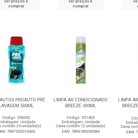
ver preços e
ver preços e
ve
comprar
comprar
 AUTOS PROAUTO PRÉ
LIMPA AR CONDICIONADO
LIMPA A
LAVAGEM 500ML
BREEZE 300ML
BREEZ
Código: 556392
Código: 551405
Cód
mbalagem: Unidade
Embalagem: Unidade
Embal
a contém 24 unidade(s)
Caixa contém 12 unidade(s)
Caixa con
AN: 7897520016405
EAN: 7896189200484
EAN: 