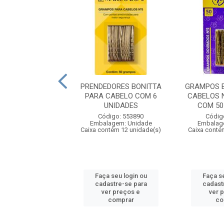
 MARCO BONI DE
PRENDEDORES BONITTA
GRAMPOS 
POS COM 20
PARA CABELO COM 6
CABELOS 
ES Nº7 DOURADO
UNIDADES
COM 50
digo: 553901
Código: 553890
Códig
agem: Unidade
Embalagem: Unidade
Embalag
ntém 12 unidade(s)
Caixa contém 12 unidade(s)
Caixa conté
 seu login ou
Faça seu login ou
Faça se
astre-se para
cadastre-se para
cadast
er preços e
ver preços e
ver 
comprar
comprar
co