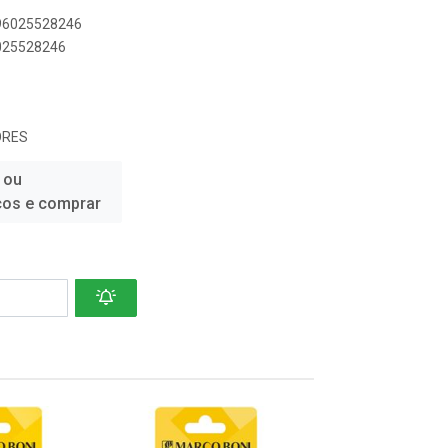
896025528246
6025528246
ORES
 ou
ços e comprar