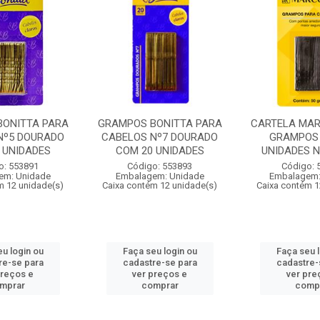
BONITTA PARA
GRAMPOS BONITTA PARA
CARTELA MAR
Nº5 DOURADO
CABELOS Nº7 DOURADO
GRAMPOS
 UNIDADES
COM 20 UNIDADES
UNIDADES N
o: 553891
Código: 553893
Código: 
em: Unidade
Embalagem: Unidade
Embalagem:
m 12 unidade(s)
Caixa contém 12 unidade(s)
Caixa contém 1
u login ou
Faça seu login ou
Faça seu 
re-se para
cadastre-se para
cadastre-
preços e
ver preços e
ver pre
mprar
comprar
comp