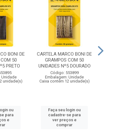
CO BONI DE
CARTELA MARCO BONI DE
CARTELA MARCO
 COM 50
GRAMPOS COM 50
GRAMPOS C
º5 PRETO
UNIDADES Nº5 DOURADO
UNIDADES Nº7
553895
Código: 553899
Código: 553
 Unidade
Embalagem: Unidade
Embalagem: U
2 unidade(s)
Caixa contém 12 unidade(s)
Caixa contém 12 u
login ou
Faça seu login ou
Faça seu log
se para
cadastre-se para
cadastre-se 
ços e
ver preços e
ver preços
rar
comprar
comprar