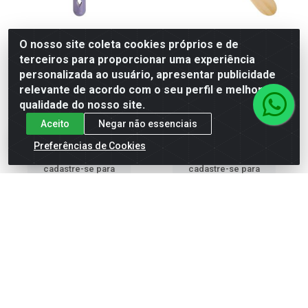
O nosso site coleta cookies próprios e de
LIXA BONITTA CÔNCAVA DE
LIXA BONITTA PEDRA POME
terceiros para proporcionar uma experiência
PLASTICO PARA OS PÉS
PARA OS PÉS
personalizada ao usuário, apresentar publicidade
relevante de acordo com o seu perfil e melhorar a
Código: 553812
Código: 553813
Embalagem: Unidade
Embalagem: Unidade
qualidade do nosso site.
Caixa contém 12 unidade(s)
Caixa contém 12 unidade(s)
EAN: 7896025527744
EAN: 7896025527751
Aceito
Negar não essenciais
Preferências de Cookies
Faça seu login ou
Faça seu login ou
cadastre-se para
cadastre-se para
ver preços e
ver preços e
comprar
comprar