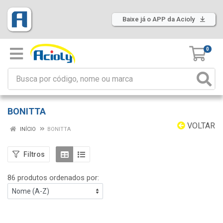
Baixe já o APP da Acioly
0
BONITTA
VOLTAR
INÍCIO
BONITTA
Filtros
86 produtos ordenados por: