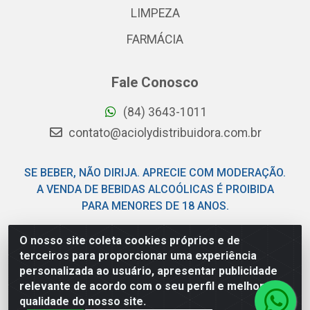
LIMPEZA
FARMÁCIA
Fale Conosco
(84) 3643-1011
contato@aciolydistribuidora.com.br
SE BEBER, NÃO DIRIJA. APRECIE COM MODERAÇÃO.
A VENDA DE BEBIDAS ALCOÓLICAS É PROIBIDA
PARA MENORES DE 18 ANOS.
O nosso site coleta cookies próprios e de
Acioly Distribuidora - Av Piloto Pereira Tim - Parque de
terceiros para proporcionar uma experiência
Exposições - Parnamirim/RN - CEP 59146-480 - CNPJ
personalizada ao usuário, apresentar publicidade
06.029.901/0001-92
relevante de acordo com o seu perfil e melhorar a
qualidade do nosso site.