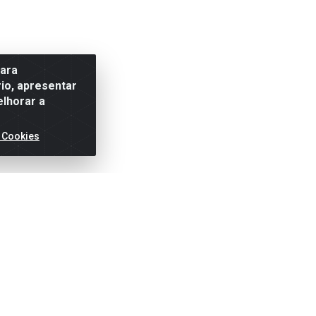
para
io, apresentar
elhorar a
 Cookies