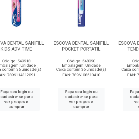
VA DENTAL SANIFILL
ESCOVA DENTAL SANIFILL
ESCOVA D
KIDS ADV TIME
POCKET PORTATIL
TEND
Código: 549918
Código: 548090
Cód
mbalagem: Unidade
Embalagem: Unidade
Embal
a contém 36 unidade(s)
Caixa contém 36 unidade(s)
Caixa con
AN: 7896114312091
EAN: 7896108510410
EAN: 
Faça seu login ou
Faça seu login ou
Faça
cadastre-se para
cadastre-se para
cada
ver preços e
ver preços e
ve
comprar
comprar