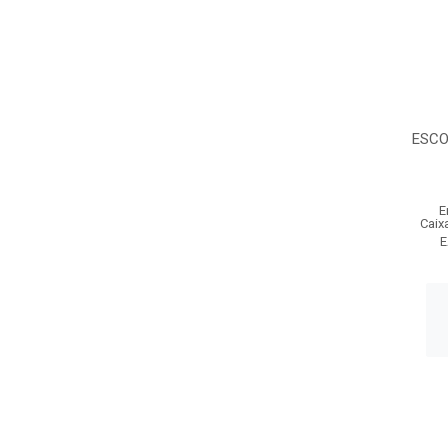
ESCO
E
Caix
E