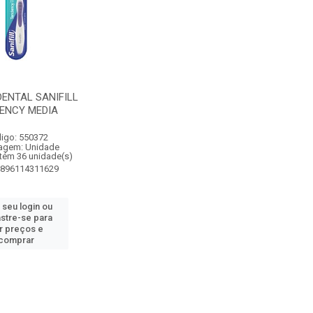
ENTAL SANIFILL
ENCY MEDIA
igo: 550372
agem: Unidade
tém 36 unidade(s)
7896114311629
 seu login ou
stre-se para
r preços e
comprar