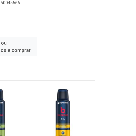
1350045666
 ou
ços e comprar