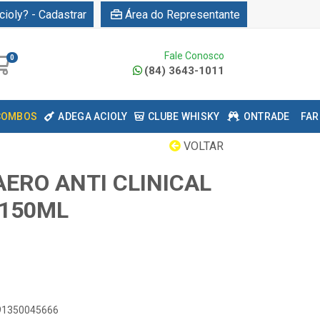
cioly? - Cadastrar
Área do Representante
Fale Conosco
0
(84) 3643-1011
COMBOS
ADEGA ACIOLY
CLUBE WHISKY
ONTRADE
FAR
VOLTAR
AERO ANTI CLINICAL
 150ML
891350045666