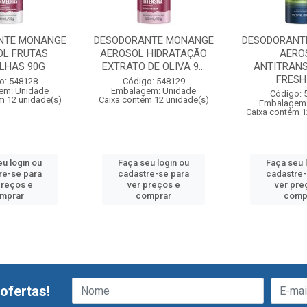
NTE MONANGE
DESODORANTE MONANGE
DESODORANT
OL FRUTAS
AEROSOL HIDRATAÇÃO
AERO
LHAS 90G
EXTRATO DE OLIVA 9...
ANTITRAN
FRESH
o: 548128
Código: 548129
em: Unidade
Embalagem: Unidade
Código: 
m 12 unidade(s)
Caixa contém 12 unidade(s)
Embalagem:
Caixa contém 1
eu login ou
Faça seu login ou
Faça seu 
re-se para
cadastre-se para
cadastre-
preços e
ver preços e
ver pre
mprar
comprar
comp
ofertas!