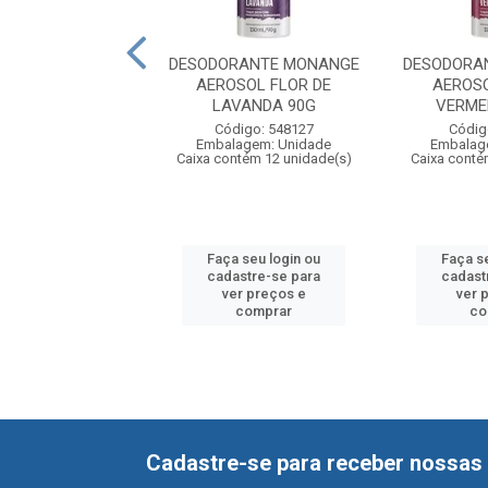
RANTE MONANGE
DESODORANTE MONANGE
DESODORA
OL HIDRATAÇÃO
AEROSOL FLOR DE
AEROS
O DE OLIVA 1...
LAVANDA 90G
VERME
digo: 556158
Código: 548127
Códig
agem: Unidade
Embalagem: Unidade
Embalag
ntém 12 unidade(s)
Caixa contém 12 unidade(s)
Caixa conté
 seu login ou
Faça seu login ou
Faça s
astre-se para
cadastre-se para
cadast
er preços e
ver preços e
ver 
comprar
comprar
co
Cadastre-se para receber nossas 