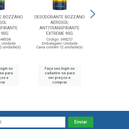
E BOZZANO
DESODORANTE BOZZANO
DESODORANTE 
SOL
AEROSOL
AEROSOL INVIS
SPIRANTE
ANTITRANSPIRANTE
 90G
EXTREME 90G
Código: 55
Embalagem: U
548338
Código: 549257
Caixa contém 12 u
 Unidade
Embalagem: Unidade
2 unidade(s)
Caixa contém 12 unidade(s)
login ou
Faça seu login ou
Faça seu log
se para
cadastre-se para
cadastre-se
ços e
ver preços e
ver preços
rar
comprar
compra