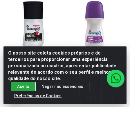
O nosso site coleta cookies próprios e de
terceiros para proporcionar uma experiência
DESODORANTE MONANGE
DESODORANTE MONANGE
personalizada ao usuário, apresentar publicidade
ROLL-ON
ROLL-ON
relevante de acordo com o seu perfil e melhorar a
ANTITRANSPIRANTE
ANTITRANSPIRANTE FLOR
INVISIVEL 60ML
DE LAVANDA...
qualidade do nosso site.
Código: 550774
Código: 554936
Aceito
Negar não essenciais
Embalagem: Unidade
Embalagem: Unidade
Caixa contém 12 unidade(s)
Caixa contém 12 unidade(s)
Preferências de Cookies
EAN: 7898919412471
EAN: 7896235354406
Faça seu login ou
Faça seu login ou
cadastre-se para
cadastre-se para
ver preços e
ver preços e
comprar
comprar