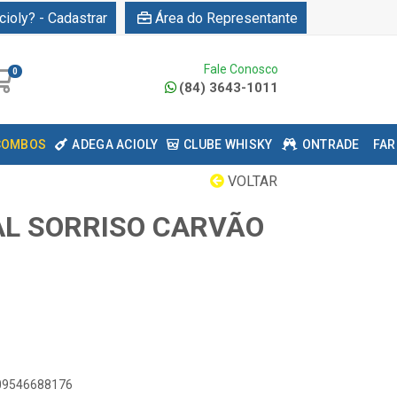
cioly? - Cadastrar
Área do Representante
Fale Conosco
0
(84) 3643-1011
COMBOS
ADEGA ACIOLY
CLUBE WHISKY
ONTRADE
FAR
VOLTAR
L SORRISO CARVÃO
509546688176