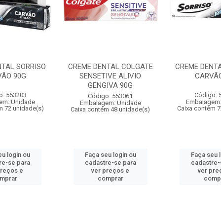
NTAL SORRISO
CREME DENTAL COLGATE
CREME DENTA
ÃO 90G
SENSETIVE ALIVIO
CARVÃO
GENGIVA 90G
o: 553203
Código: 
Código: 553061
em: Unidade
Embalagem:
Embalagem: Unidade
m 72 unidade(s)
Caixa contém 7
Caixa contém 48 unidade(s)
u login ou
Faça seu login ou
Faça seu 
re-se para
cadastre-se para
cadastre-
preços e
ver preços e
ver pre
mprar
comprar
comp