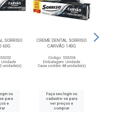
L SORRISO
CREME DENTAL SORRISO
CREME DENTAL 
 60G
CARVÃO 140G
SENSITIVE A
GENGIVA 1
553202
Código: 553204
Código: 553
 Unidade
Embalagem: Unidade
Embalagem: U
2 unidade(s)
Caixa contém 48 unidade(s)
Caixa contém 48 u
login ou
Faça seu login ou
Faça seu log
se para
cadastre-se para
cadastre-se 
ços e
ver preços e
ver preços
rar
comprar
comprar