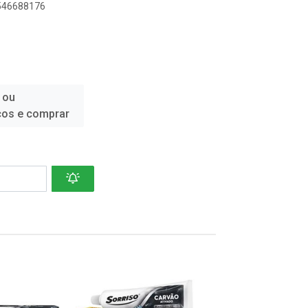
9546688176
 ou
ços e comprar