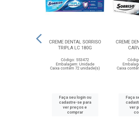
NTAL SORRISO
CREME DENTAL SORRISO
CREME DE
PLA LIMPEZA
TRIPLA LC 180G
CARV
ETA 70G PACK4
Código: 553472
Códig
digo: 557004
Embalagem: Unidade
Embalag
agem: Unidade
Caixa contém 72 unidade(s)
Caixa conté
ntém 18 unidade(s)
 seu login ou
Faça seu login ou
Faça se
astre-se para
cadastre-se para
cadast
er preços e
ver preços e
ver 
comprar
comprar
co