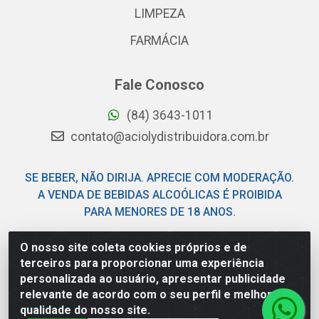
LIMPEZA
FARMÁCIA
Fale Conosco
(84) 3643-1011
contato@aciolydistribuidora.com.br
SE BEBER, NÃO DIRIJA. APRECIE COM MODERAÇÃO.
A VENDA DE BEBIDAS ALCOÓLICAS É PROIBIDA
PARA MENORES DE 18 ANOS.
O nosso site coleta cookies próprios e de
Acioly Distribuidora - Av Piloto Pereira Tim - Parque de
terceiros para proporcionar uma experiência
Exposições - Parnamirim/RN - CEP 59146-480 - CNPJ
personalizada ao usuário, apresentar publicidade
06.029.901/0001-92
relevante de acordo com o seu perfil e melhorar a
qualidade do nosso site.