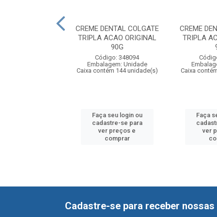
DENTAL COLGATE
CREME DENTAL COLGATE
CREME DE
 ACAO ORIGINAL
TRIPLA ACAO ORIGINAL
TRIPLA A
20G PACK4
90G
digo: 556285
Código: 348094
Códig
agem: Unidade
Embalagem: Unidade
Embalag
ntém 18 unidade(s)
Caixa contém 144 unidade(s)
Caixa contém
 seu login ou
Faça seu login ou
Faça se
astre-se para
cadastre-se para
cadast
er preços e
ver preços e
ver 
comprar
comprar
co
Cadastre-se para receber nossas 