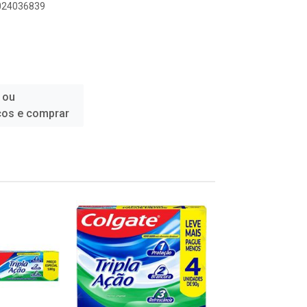
1024036839
 ou
ços e comprar