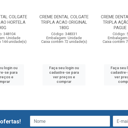
NTAL COLGATE
CREME DENTAL COLGATE
CREME DENTA
CAO HORTELA
TRIPLA ACAO ORIGINAL
TRIPLA AÇÃO
90G
180G
PAGUE 
o: 348104
Código: 348331
Código: 
em: Unidade
Embalagem: Unidade
Embalagem:
 144 unidade(s)
Caixa contém 72 unidade(s)
Caixa contém 7
u login ou
Faça seu login ou
Faça seu 
re-se para
cadastre-se para
cadastre-
preços e
ver preços e
ver pre
mprar
comprar
comp
ofertas!