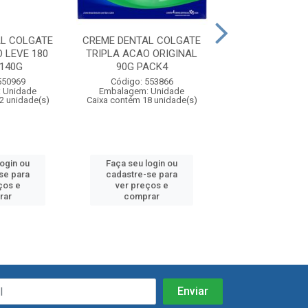
L COLGATE
CREME DENTAL COLGATE
CREME DENTAL 
 LEVE 180
TRIPLA ACAO ORIGINAL
TRIPLA LIMP C
140G
90G PACK4
Código: 552
550969
Código: 553866
Embalagem: U
 Unidade
Embalagem: Unidade
Caixa contém 72 u
2 unidade(s)
Caixa contém 18 unidade(s)
login ou
Faça seu login ou
Faça seu log
se para
cadastre-se para
cadastre-se 
ços e
ver preços e
ver preços
rar
comprar
comprar