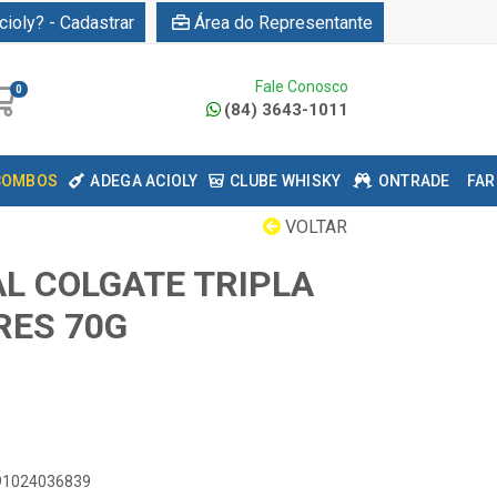
cioly? - Cadastrar
Área do Representante
Fale Conosco
0
(84) 3643-1011
COMBOS
ADEGA ACIOLY
CLUBE WHISKY
ONTRADE
FAR
VOLTAR
L COLGATE TRIPLA
RES 70G
891024036839