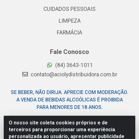
CUIDADOS PESSOAIS
LIMPEZA
FARMÁCIA
Fale Conosco
(84) 3643-1011
contato@aciolydistribuidora.com.br
SE BEBER, NÃO DIRIJA. APRECIE COM MODERAÇÃO.
A VENDA DE BEBIDAS ALCOÓLICAS É PROIBIDA
PARA MENORES DE 18 ANOS.
O nosso site coleta cookies próprios e de
Acioly Distribuidora - Av Piloto Pereira Tim - Parque de
terceiros para proporcionar uma experiência
Exposições - Parnamirim/RN - CEP 59146-480 - CNPJ
personalizada ao usuário, apresentar publicidade