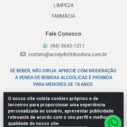
LIMPEZA
FARMÁCIA
Fale Conosco
(84) 3643-1011
contato@aciolydistribuidora.com.br
SE BEBER, NÃO DIRIJA. APRECIE COM MODERAÇÃO.
A VENDA DE BEBIDAS ALCOÓLICAS É PROIBIDA
PARA MENORES DE 18 ANOS.
O nosso site coleta cookies próprios e de
Acioly Distribuidora - Av Piloto Pereira Tim - Parque de
terceiros para proporcionar uma experiência
Exposições - Parnamirim/RN - CEP 59146-480 - CNPJ
personalizada ao usuário, apresentar publicidade
06.029.901/0001-92
relevante de acordo com o seu perfil e melhorar a
qualidade do nosso site.