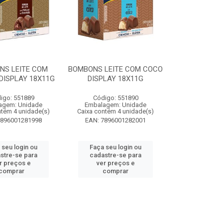
NS LEITE COM
BOMBONS LEITE COM COCO
DISPLAY 18X11G
DISPLAY 18X11G
igo: 551889
Código: 551890
agem: Unidade
Embalagem: Unidade
ntém 4 unidade(s)
Caixa contém 4 unidade(s)
7896001281998
EAN: 7896001282001
 seu login ou
Faça seu login ou
stre-se para
cadastre-se para
r preços e
ver preços e
comprar
comprar