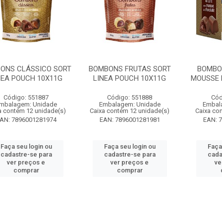
ONS CLÁSSICO SORT
BOMBONS FRUTAS SORT
BOMBO
NEA POUCH 10X11G
LINEA POUCH 10X11G
MOUSSE 
Código: 551887
Código: 551888
Cód
mbalagem: Unidade
Embalagem: Unidade
Embal
a contém 12 unidade(s)
Caixa contém 12 unidade(s)
Caixa co
AN: 7896001281974
EAN: 7896001281981
EAN: 
Faça seu login ou
Faça seu login ou
Faça
cadastre-se para
cadastre-se para
cada
ver preços e
ver preços e
ve
comprar
comprar