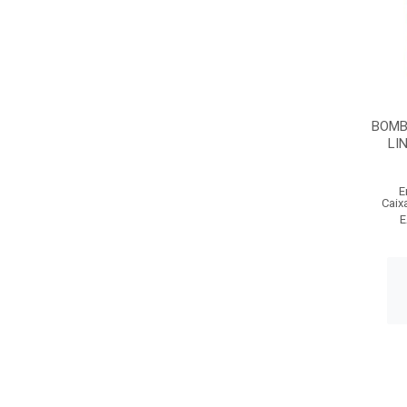
BOMB
LI
E
Caix
E