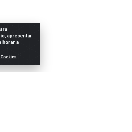
para
io, apresentar
elhorar a
 Cookies