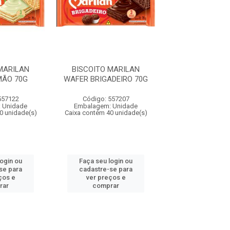
MARILAN
BISCOITO MARILAN
BISCOITO MA
MÃO 70G
WAFER BRIGADEIRO 70G
WAFER CHOCOL
557122
Código: 557207
Código: 557
 Unidade
Embalagem: Unidade
Embalagem: U
0 unidade(s)
Caixa contém 40 unidade(s)
Caixa contém 40 u
login ou
Faça seu login ou
Faça seu log
se para
cadastre-se para
cadastre-se 
ços e
ver preços e
ver preços
rar
comprar
comprar