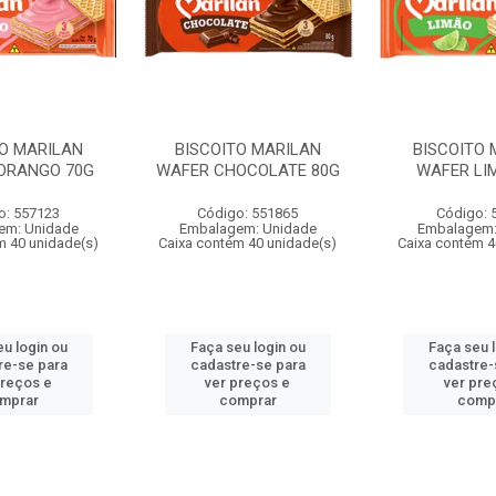
TO MARILAN
BISCOITO MARILAN
BISCOITO 
ORANGO 70G
WAFER CHOCOLATE 80G
WAFER LI
o: 557123
Código: 551865
Código: 
em: Unidade
Embalagem: Unidade
Embalagem:
m 40 unidade(s)
Caixa contém 40 unidade(s)
Caixa contém 4
u login ou
Faça seu login ou
Faça seu 
re-se para
cadastre-se para
cadastre-
preços e
ver preços e
ver pre
mprar
comprar
comp