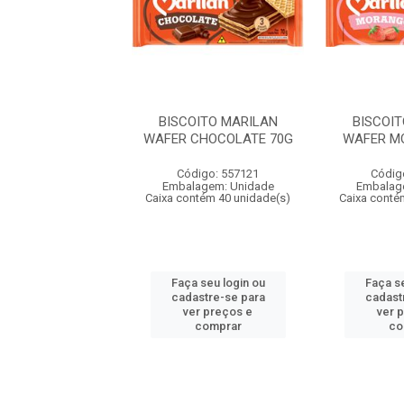
OITO MARILAN
BISCOITO MARILAN
BISCOI
BRIGADEIRO 70G
WAFER CHOCOLATE 70G
WAFER M
digo: 557207
Código: 557121
Códig
agem: Unidade
Embalagem: Unidade
Embalag
ntém 40 unidade(s)
Caixa contém 40 unidade(s)
Caixa conté
 seu login ou
Faça seu login ou
Faça se
astre-se para
cadastre-se para
cadast
er preços e
ver preços e
ver 
comprar
comprar
co