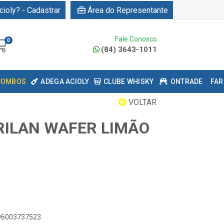
cioly? - Cadastrar
Área do Representante
Fale Conosco
0
(84) 3643-1011
COMBOS
ADEGA ACIOLY
CLUBE WHISKY
ONTRADE
FAR
VOLTAR
RILAN WAFER LIMÃO
896003737523