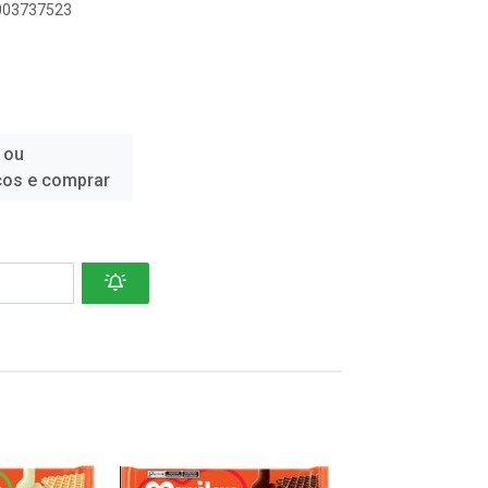
6003737523
 ou
ços e comprar