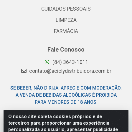
CUIDADOS PESSOAIS
LIMPEZA
FARMÁCIA
Fale Conosco
(84) 3643-1011
contato@aciolydistribuidora.com.br
SE BEBER, NÃO DIRIJA. APRECIE COM MODERAÇÃO.
A VENDA DE BEBIDAS ALCOÓLICAS É PROIBIDA
PARA MENORES DE 18 ANOS.
O nosso site coleta cookies próprios e de
Acioly Distribuidora - Av Piloto Pereira Tim - Parque de
terceiros para proporcionar uma experiência
Exposições - Parnamirim/RN - CEP 59146-480 - CNPJ
personalizada ao usuário, apresentar publicidade