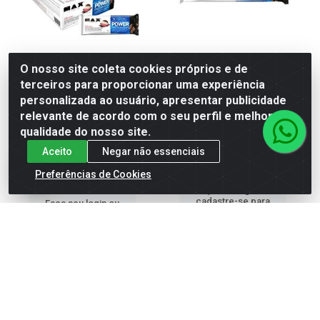
O nosso site coleta cookies próprios e de
BARRA PROTEINA POWER
BARRA PROTEINA POWER
terceiros para proporcionar uma experiência
MAX TITANIUM
MAX TITANIUM PEANUT
personalizada ao usuário, apresentar publicidade
NAPOLITANO DISPLAY
BUTTER DISPLAY 12X4...
relevante de acordo com o seu perfil e melhorar a
12X41G
Código: 555277
Embalagem: Unidade
qualidade do nosso site.
Código: 555279
Caixa contém 4 unidade(s)
Embalagem: Unidade
Aceito
Negar não essenciais
EAN: 7899941201699
Caixa contém 4 unidade(s)
EAN: 7899941202320
Preferências de Cookies
Faça seu login ou
cadastre-se para
Faça seu login ou
ver preços e
cadastre-se para
comprar
ver preços e
comprar