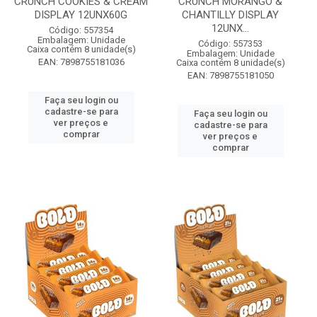
CRUNCH COOKIES & CREAM
CRUNCH MORANGO &
DISPLAY 12UNX60G
CHANTILLY DISPLAY
12UNX...
Código: 557354
Embalagem: Unidade
Código: 557353
Caixa contém 8 unidade(s)
Embalagem: Unidade
EAN: 7898755181036
Caixa contém 8 unidade(s)
EAN: 7898755181050
Faça seu login ou
cadastre-se para
Faça seu login ou
ver preços e
cadastre-se para
comprar
ver preços e
comprar