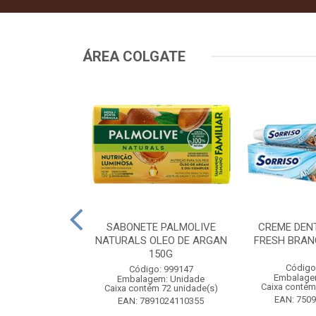
ÁREA COLGATE
TAL COLGATE
SABONETE PALMOLIVE
CREME DEN
HITENING 90G
NATURALS OLEO DE ARGAN
FRESH BRAN
COM 4UN
150G
Código
: 556964
Código: 999147
Embalage
m: Unidade
Embalagem: Unidade
Caixa contém
 12 unidade(s)
Caixa contém 72 unidade(s)
EAN: 750
9546685960
EAN: 7891024110355