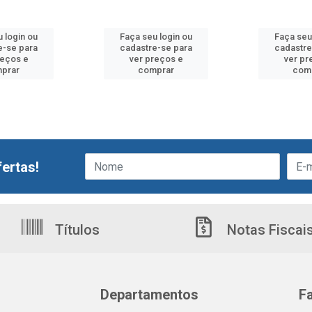
 login ou
Faça seu login ou
Faça seu
e-se para
cadastre-se para
cadastre
reços e
ver preços e
ver pr
prar
comprar
com
ertas!
Títulos
Notas Fiscai
Departamentos
F