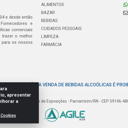
ALIMENTOS
BAZAR
04 e desde então
BEBIDAS
 Fornecedores e
CUIDADOS PESSOAIS
ticas comerciais
 trazer o melhor
LIMPEZA
, para os nossos
FARMÁCIA
E COM MODERAÇÃO. A VENDA DE BEBIDAS ALCOÓLICAS É PROI
para
io, apresentar
elhorar a
iloto Pereira Tim - Parque de Exposições - Parnamirim/RN - CEP 59146-4
 Cookies