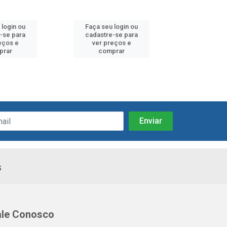
 login ou
Faça seu login ou
Faça seu 
-se para
cadastre-se para
cadastre
eços e
ver preços e
ver pr
prar
comprar
comp
s
ale Conosco