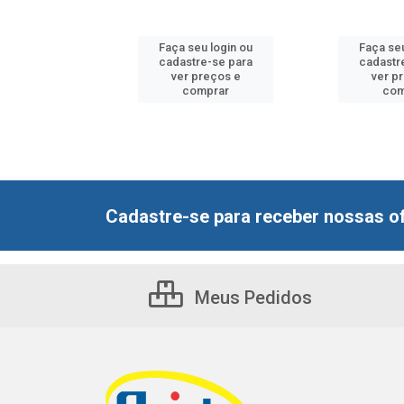
u login ou
Faça seu login ou
Faça seu
e-se para
cadastre-se para
cadastr
reços e
ver preços e
ver p
mprar
comprar
com
Cadastre-se para receber nossas of
Meus Pedidos