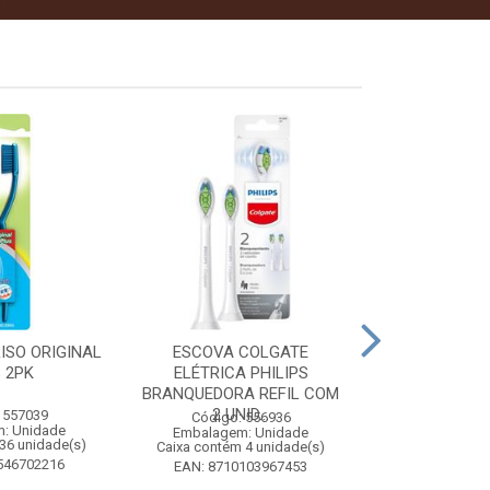
ISO ORIGINAL
ESCOVA COLGATE
PINHO SOL CI
 2PK
ELÉTRICA PHILIPS
1 
BRANQUEDORA REFIL COM
2 UNID...
 557039
Código:
Código: 556936
: Unidade
Embalagem
Embalagem: Unidade
36 unidade(s)
Caixa contém 
Caixa contém 4 unidade(s)
546702216
EAN: 7509
EAN: 8710103967453