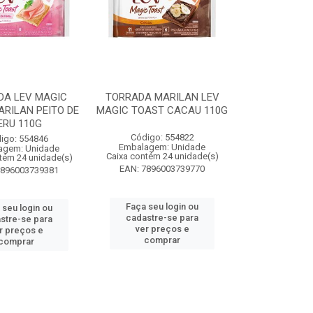
DA LEV MAGIC
TORRADA MARILAN LEV
RILAN PEITO DE
MAGIC TOAST CACAU 110G
ERU 110G
Código: 554822
igo: 554846
Embalagem: Unidade
agem: Unidade
Caixa contém 24 unidade(s)
tém 24 unidade(s)
EAN: 7896003739770
7896003739381
Faça seu login ou
 seu login ou
cadastre-se para
stre-se para
ver preços e
r preços e
comprar
comprar