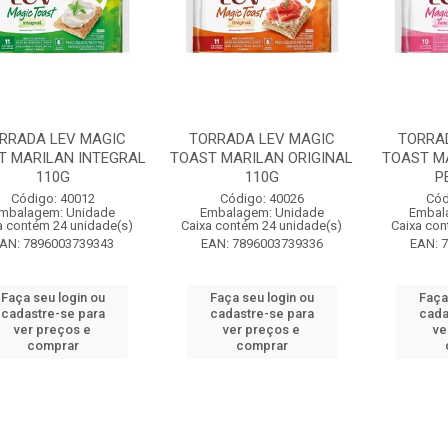
RRADA LEV MAGIC
TORRADA LEV MAGIC
TORRA
T MARILAN INTEGRAL
TOAST MARILAN ORIGINAL
TOAST MA
110G
110G
P
Código: 40012
Código: 40026
Cód
mbalagem: Unidade
Embalagem: Unidade
Embal
a contém 24 unidade(s)
Caixa contém 24 unidade(s)
Caixa con
AN: 7896003739343
EAN: 7896003739336
EAN: 
Faça seu login ou
Faça seu login ou
Faça
cadastre-se para
cadastre-se para
cada
ver preços e
ver preços e
ve
comprar
comprar