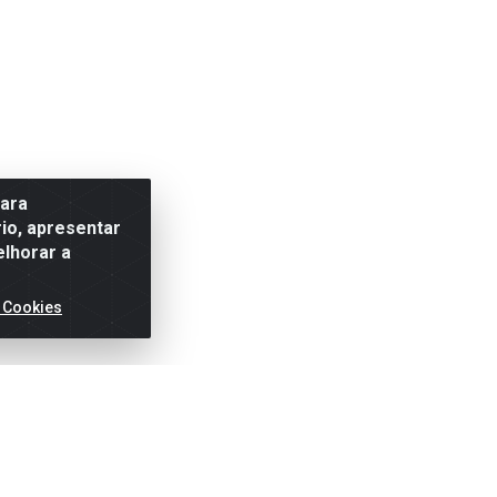
para
io, apresentar
elhorar a
 Cookies