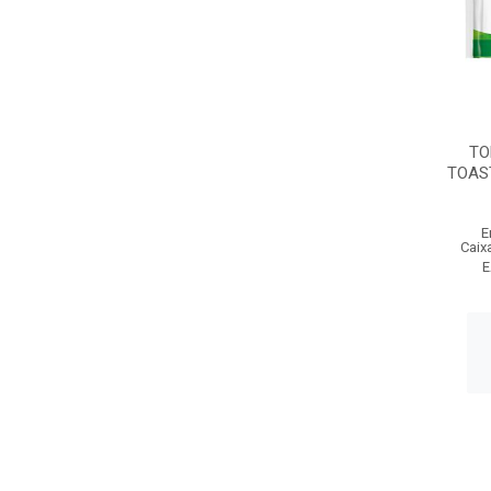
TO
TOAS
E
Caix
E