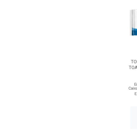
TO
TOA
E
Caix
E