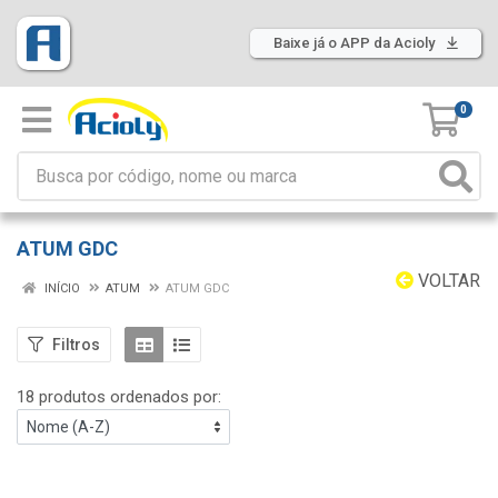
Baixe já o APP da Acioly
0
ATUM GDC
VOLTAR
INÍCIO
ATUM
ATUM GDC
Filtros
18 produtos ordenados por: