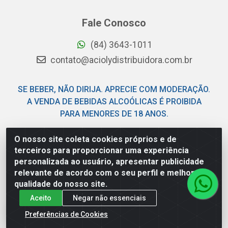
Fale Conosco
(84) 3643-1011
contato@aciolydistribuidora.com.br
SE BEBER, NÃO DIRIJA. APRECIE COM MODERAÇÃO.
A VENDA DE BEBIDAS ALCOÓLICAS É PROIBIDA
PARA MENORES DE 18 ANOS.
O nosso site coleta cookies próprios e de
Acioly Distribuidora - Av Piloto Pereira Tim - Parque de
terceiros para proporcionar uma experiência
Exposições - Parnamirim/RN - CEP 59146-480 - CNPJ
personalizada ao usuário, apresentar publicidade
06.029.901/0001-92
relevante de acordo com o seu perfil e melhorar a
qualidade do nosso site.
Aceito
Negar não essenciais
Preferências de Cookies