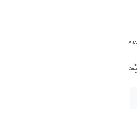
AJA
E
Caix
E