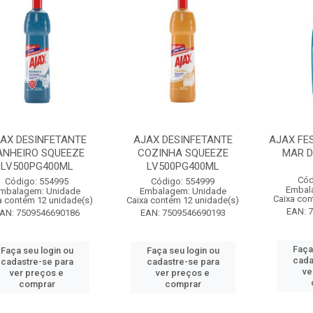
AX DESINFETANTE
AJAX DESINFETANTE
AJAX FE
ANHEIRO SQUEEZE
COZINHA SQUEEZE
MAR D
LV500PG400ML
LV500PG400ML
Cód
Código: 554995
Código: 554999
Embal
mbalagem: Unidade
Embalagem: Unidade
Caixa con
a contém 12 unidade(s)
Caixa contém 12 unidade(s)
EAN: 
AN: 7509546690186
EAN: 7509546690193
Faça
Faça seu login ou
Faça seu login ou
cada
cadastre-se para
cadastre-se para
ve
ver preços e
ver preços e
comprar
comprar