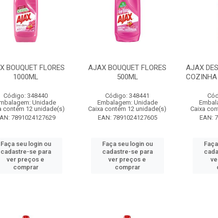
X BOUQUET FLORES
AJAX BOUQUET FLORES
AJAX DE
1000ML
500ML
COZINHA
Código: 348440
Código: 348441
Cód
mbalagem: Unidade
Embalagem: Unidade
Embal
a contém 12 unidade(s)
Caixa contém 12 unidade(s)
Caixa con
AN: 7891024127629
EAN: 7891024127605
EAN: 
Faça seu login ou
Faça seu login ou
Faça
cadastre-se para
cadastre-se para
cada
ver preços e
ver preços e
ve
comprar
comprar