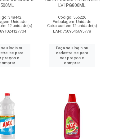
500ML
LV1PG800ML
igo: 348442
Código: 556226
agem: Unidade
Embalagem: Unidade
tém 12 unidade(s)
Caixa contém 12 unidade(s)
7891024127704
EAN: 7509546695778
 seu login ou
Faça seu login ou
stre-se para
cadastre-se para
r preços e
ver preços e
comprar
comprar