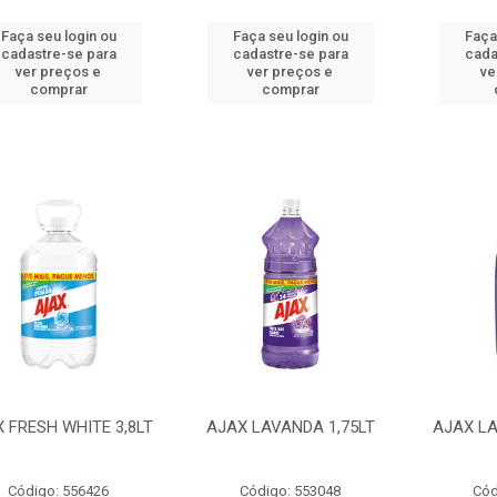
Faça seu login ou
Faça seu login ou
Faça
cadastre-se para
cadastre-se para
cada
ver preços e
ver preços e
ve
comprar
comprar
 FRESH WHITE 3,8LT
AJAX LAVANDA 1,75LT
AJAX L
Código: 556426
Código: 553048
Cód