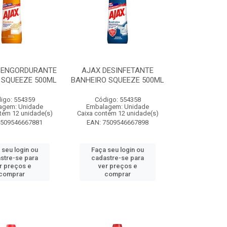
SENGORDURANTE
AJAX DESINFETANTE
 SQUEEZE 500ML
BANHEIRO SQUEEZE 500ML
igo: 554359
Código: 554358
agem: Unidade
Embalagem: Unidade
tém 12 unidade(s)
Caixa contém 12 unidade(s)
7509546667881
EAN: 7509546667898
 seu login ou
Faça seu login ou
stre-se para
cadastre-se para
r preços e
ver preços e
comprar
comprar