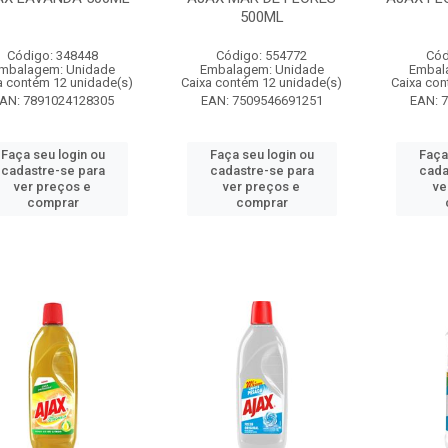
500ML
Código: 348448
Código: 554772
Cód
mbalagem: Unidade
Embalagem: Unidade
Embal
a contém 12 unidade(s)
Caixa contém 12 unidade(s)
Caixa con
AN: 7891024128305
EAN: 7509546691251
EAN: 
Faça seu login ou
Faça seu login ou
Faça
cadastre-se para
cadastre-se para
cada
ver preços e
ver preços e
ve
comprar
comprar