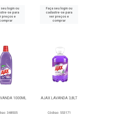
 seu login ou
Faça seu login ou
stre-se para
cadastre-se para
r preços e
ver preços e
comprar
comprar
AVANDA 1000ML
AJAX LAVANDA 3,8LT
igo: 348505
Código: 553171