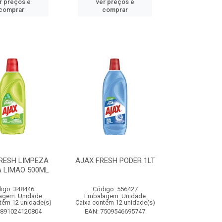
r preços e
ver preços e
comprar
comprar
RESH LIMPEZA
AJAX FRESH PODER 1LT
 LIMAO 500ML
igo: 348446
Código: 556427
agem: Unidade
Embalagem: Unidade
tém 12 unidade(s)
Caixa contém 12 unidade(s)
7891024120804
EAN: 7509546695747