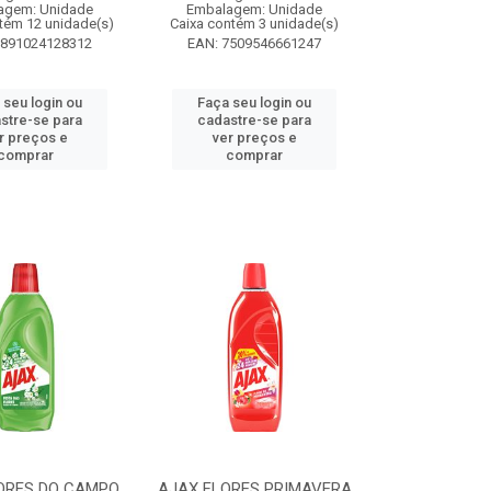
agem: Unidade
Embalagem: Unidade
tém 12 unidade(s)
Caixa contém 3 unidade(s)
7891024128312
EAN: 7509546661247
 seu login ou
Faça seu login ou
stre-se para
cadastre-se para
r preços e
ver preços e
comprar
comprar
ORES DO CAMPO
AJAX FLORES PRIMAVERA