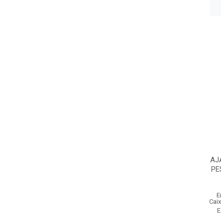
AJ
PE
E
Cai
E