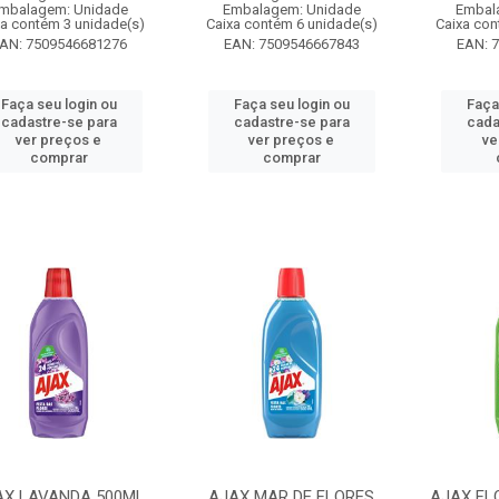
mbalagem: Unidade
Embalagem: Unidade
Embal
xa contém 3 unidade(s)
Caixa contém 6 unidade(s)
Caixa con
AN: 7509546681276
EAN: 7509546667843
EAN: 
Faça seu login ou
Faça seu login ou
Faça
cadastre-se para
cadastre-se para
cada
ver preços e
ver preços e
ve
comprar
comprar
AX LAVANDA 500ML
AJAX MAR DE FLORES
AJAX FL