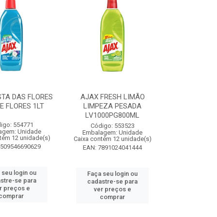
STA DAS FLORES
AJAX FRESH LIMÃO
E FLORES 1LT
LIMPEZA PESADA
LV1000PG800ML
igo: 554771
Código: 553523
agem: Unidade
Embalagem: Unidade
tém 12 unidade(s)
Caixa contém 12 unidade(s)
7509546690629
EAN: 7891024041444
 seu login ou
Faça seu login ou
stre-se para
cadastre-se para
r preços e
ver preços e
comprar
comprar