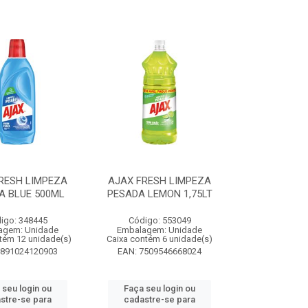
RESH LIMPEZA
AJAX FRESH LIMPEZA
A BLUE 500ML
PESADA LEMON 1,75LT
igo: 348445
Código: 553049
agem: Unidade
Embalagem: Unidade
tém 12 unidade(s)
Caixa contém 6 unidade(s)
7891024120903
EAN: 7509546668024
 seu login ou
Faça seu login ou
stre-se para
cadastre-se para