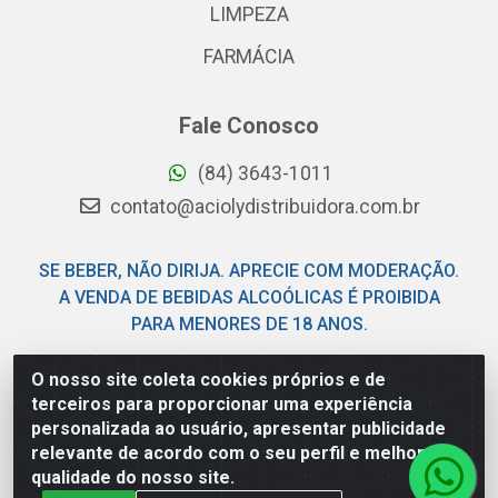
LIMPEZA
FARMÁCIA
Fale Conosco
(84) 3643-1011
contato@aciolydistribuidora.com.br
SE BEBER, NÃO DIRIJA. APRECIE COM MODERAÇÃO.
A VENDA DE BEBIDAS ALCOÓLICAS É PROIBIDA
PARA MENORES DE 18 ANOS.
O nosso site coleta cookies próprios e de
Acioly Distribuidora - Av Piloto Pereira Tim - Parque de
terceiros para proporcionar uma experiência
Exposições - Parnamirim/RN - CEP 59146-480 - CNPJ
personalizada ao usuário, apresentar publicidade
06.029.901/0001-92
relevante de acordo com o seu perfil e melhorar a
qualidade do nosso site.