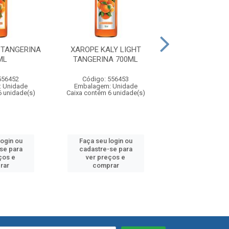
 TANGERINA
XAROPE KALY LIGHT
XAROPE KALY 
ML
TANGERINA 700ML
700ML
556452
Código: 556453
Código: 55
 Unidade
Embalagem: Unidade
Embalagem: U
6 unidade(s)
Caixa contém 6 unidade(s)
Caixa contém 6 u
login ou
Faça seu login ou
Faça seu log
se para
cadastre-se para
cadastre-se
ços e
ver preços e
ver preços
rar
comprar
compra