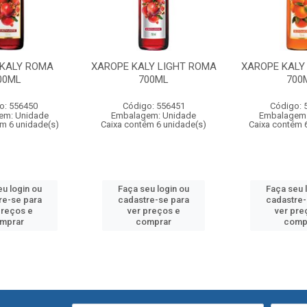
 KALY ROMA
XAROPE KALY LIGHT ROMA
XAROPE KALY
00ML
700ML
700
o: 556450
Código: 556451
Código: 
em: Unidade
Embalagem: Unidade
Embalagem:
ém 6 unidade(s)
Caixa contém 6 unidade(s)
Caixa contém 
eu login ou
Faça seu login ou
Faça seu 
re-se para
cadastre-se para
cadastre-
preços e
ver preços e
ver pre
mprar
comprar
comp