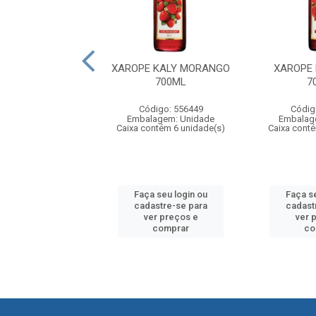
E KALY LIMÃO
XAROPE KALY MORANGO
XAROPE
700ML
700ML
7
digo: 556465
Código: 556449
Códig
agem: Unidade
Embalagem: Unidade
Embalag
ntém 6 unidade(s)
Caixa contém 6 unidade(s)
Caixa cont
 seu login ou
Faça seu login ou
Faça s
astre-se para
cadastre-se para
cadast
er preços e
ver preços e
ver 
comprar
comprar
co