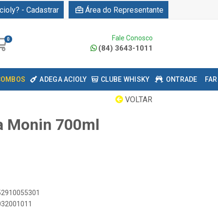
cioly? - Cadastrar
Área do Representante
Fale Conosco
0
(84) 3643-1011
COMBOS
ADEGA ACIOLY
CLUBE WHISKY
ONTRADE
FAR
VOLTAR
a Monin 700ml
052910055301
0032001011