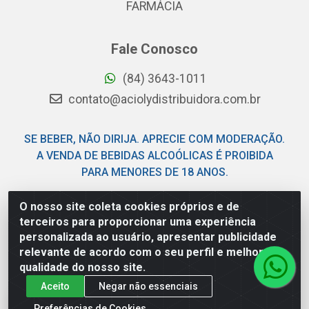
FARMÁCIA
Fale Conosco
(84) 3643-1011
contato@aciolydistribuidora.com.br
SE BEBER, NÃO DIRIJA. APRECIE COM MODERAÇÃO.
A VENDA DE BEBIDAS ALCOÓLICAS É PROIBIDA
PARA MENORES DE 18 ANOS.
O nosso site coleta cookies próprios e de
Acioly Distribuidora - Av Piloto Pereira Tim - Parque de
terceiros para proporcionar uma experiência
Exposições - Parnamirim/RN - CEP 59146-480 - CNPJ
personalizada ao usuário, apresentar publicidade
06.029.901/0001-92
relevante de acordo com o seu perfil e melhorar a
qualidade do nosso site.
Aceito
Negar não essenciais
Preferências de Cookies