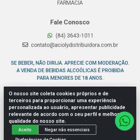
FARMÁCIA
Fale Conosco
(84) 3643-1011
contato@aciolydistribuidora.com.br
SE BEBER, NÃO DIRIJA. APRECIE COM MODERAÇÃO.
A VENDA DE BEBIDAS ALCOÓLICAS É PROIBIDA
PARA MENORES DE 18 ANOS.
O nosso site coleta cookies próprios e de
Acioly Distribuidora - Av Piloto Pereira Tim - Parque de
terceiros para proporcionar uma experiência
Exposições - Parnamirim/RN - CEP 59146-480 - CNPJ
personalizada ao usuário, apresentar publicidade
06.029.901/0001-92
relevante de acordo com o seu perfil e melhorar a
qualidade do nosso site.
Aceito
Negar não essenciais
Preferências de Cookies