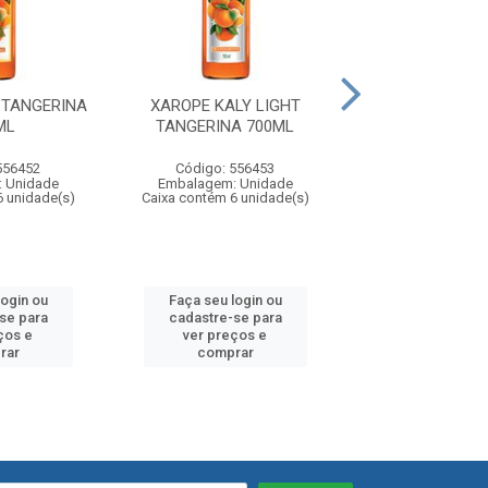
 TANGERINA
XAROPE KALY LIGHT
XAROPE KALY 
ML
TANGERINA 700ML
700ML
556452
Código: 556453
Código: 55
 Unidade
Embalagem: Unidade
Embalagem: U
6 unidade(s)
Caixa contém 6 unidade(s)
Caixa contém 6 u
login ou
Faça seu login ou
Faça seu log
se para
cadastre-se para
cadastre-se
ços e
ver preços e
ver preços
rar
comprar
compra