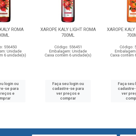
 KALY ROMA
XAROPE KALY LIGHT ROMA
XAROPE KALY
00ML
700ML
700
o: 556450
Código: 556451
Código: 
em: Unidade
Embalagem: Unidade
Embalagem:
ém 6 unidade(s)
Caixa contém 6 unidade(s)
Caixa contém 
eu login ou
Faça seu login ou
Faça seu 
re-se para
cadastre-se para
cadastre-
preços e
ver preços e
ver pre
mprar
comprar
comp