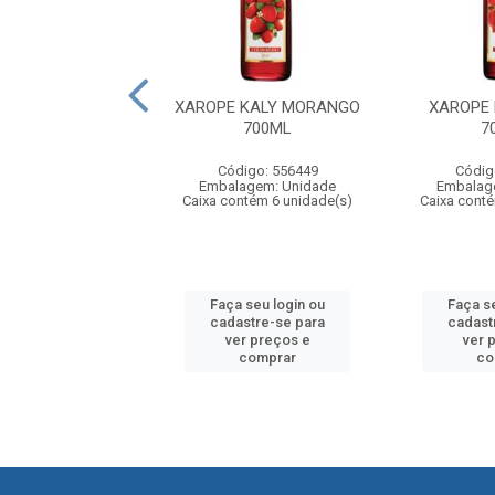
E KALY LIMÃO
XAROPE KALY MORANGO
XAROPE
700ML
700ML
7
digo: 556465
Código: 556449
Códig
agem: Unidade
Embalagem: Unidade
Embalag
ntém 6 unidade(s)
Caixa contém 6 unidade(s)
Caixa cont
 seu login ou
Faça seu login ou
Faça s
astre-se para
cadastre-se para
cadast
er preços e
ver preços e
ver 
comprar
comprar
co