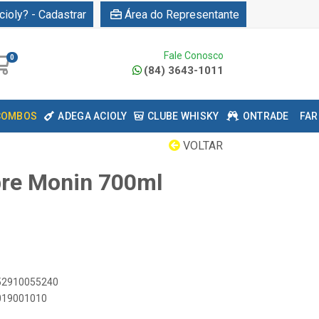
cioly? - Cadastrar
Área do Representante
Fale Conosco
0
(84) 3643-1011
COMBOS
ADEGA ACIOLY
CLUBE WHISKY
ONTRADE
FAR
VOLTAR
bre Monin 700ml
052910055240
0019001010