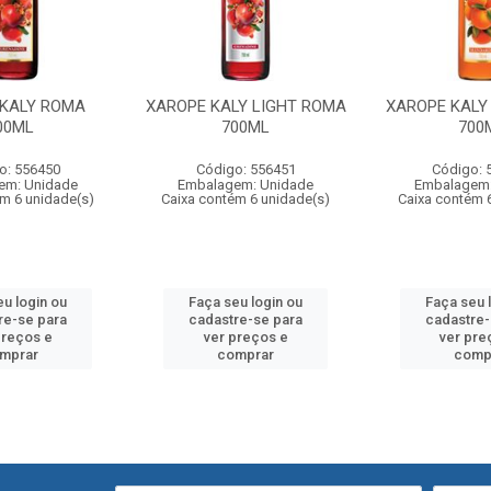
 KALY ROMA
XAROPE KALY LIGHT ROMA
XAROPE KALY
00ML
700ML
700
o: 556450
Código: 556451
Código: 
em: Unidade
Embalagem: Unidade
Embalagem:
ém 6 unidade(s)
Caixa contém 6 unidade(s)
Caixa contém 
eu login ou
Faça seu login ou
Faça seu 
re-se para
cadastre-se para
cadastre-
preços e
ver preços e
ver pre
mprar
comprar
comp