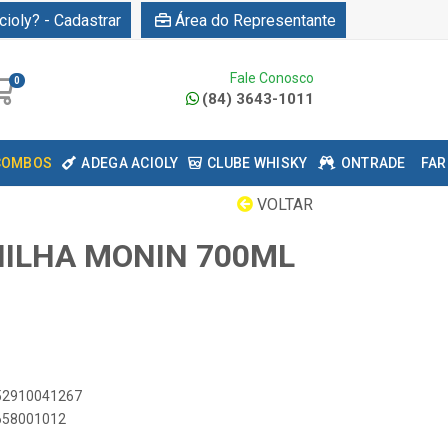
cioly? - Cadastrar
Área do Representante
Fale Conosco
0
(84) 3643-1011
COMBOS
ADEGA ACIOLY
CLUBE WHISKY
ONTRADE
FAR
VOLTAR
ILHA MONIN 700ML
052910041267
3658001012