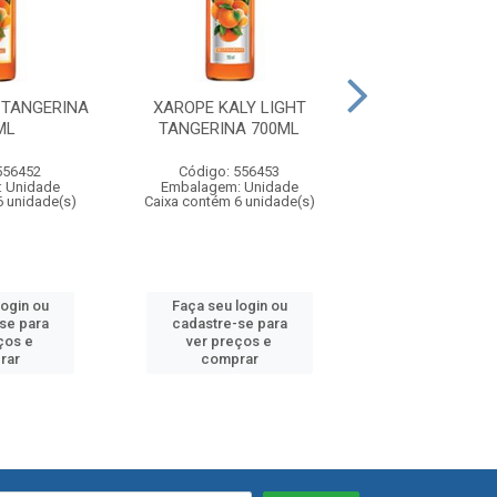
 TANGERINA
XAROPE KALY LIGHT
XAROPE KALY 
ML
TANGERINA 700ML
700ML
556452
Código: 556453
Código: 55
 Unidade
Embalagem: Unidade
Embalagem: U
6 unidade(s)
Caixa contém 6 unidade(s)
Caixa contém 6 u
login ou
Faça seu login ou
Faça seu log
se para
cadastre-se para
cadastre-se
ços e
ver preços e
ver preços
rar
comprar
compra