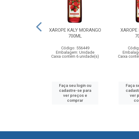
E KALY LIMÃO
XAROPE KALY MORANGO
XAROPE
700ML
700ML
7
digo: 556465
Código: 556449
Códig
agem: Unidade
Embalagem: Unidade
Embalag
ntém 6 unidade(s)
Caixa contém 6 unidade(s)
Caixa cont
 seu login ou
Faça seu login ou
Faça s
astre-se para
cadastre-se para
cadast
er preços e
ver preços e
ver 
comprar
comprar
co