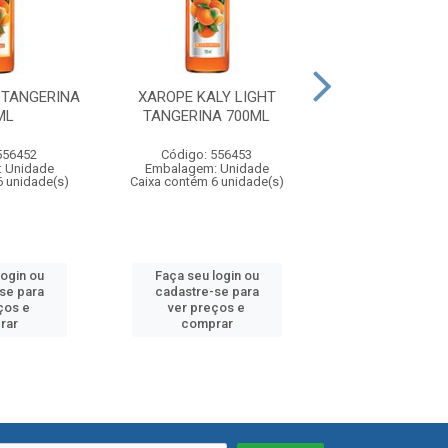
 TANGERINA
XAROPE KALY LIGHT
XAROPE KALY 
ML
TANGERINA 700ML
700ML
556452
Código: 556453
Código: 55
 Unidade
Embalagem: Unidade
Embalagem: U
6 unidade(s)
Caixa contém 6 unidade(s)
Caixa contém 6 u
login ou
Faça seu login ou
Faça seu log
se para
cadastre-se para
cadastre-se
ços e
ver preços e
ver preços
rar
comprar
compra