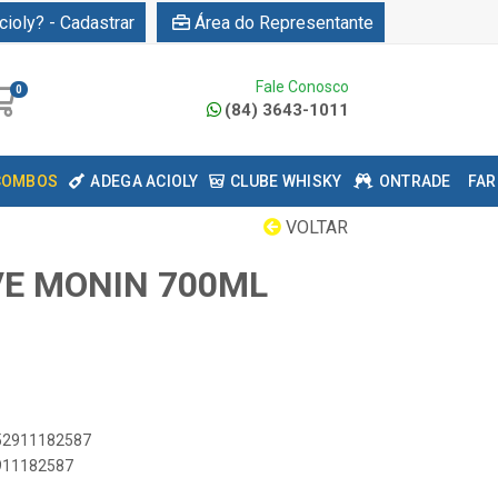
cioly? - Cadastrar
Área do Representante
Fale Conosco
0
(84) 3643-1011
COMBOS
ADEGA ACIOLY
CLUBE WHISKY
ONTRADE
FAR
VOLTAR
E MONIN 700ML
052911182587
2911182587