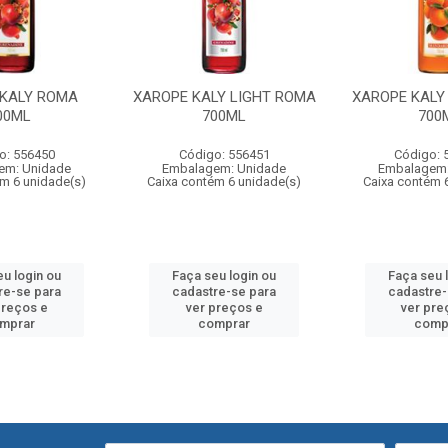
 KALY ROMA
XAROPE KALY LIGHT ROMA
XAROPE KALY
00ML
700ML
700
o: 556450
Código: 556451
Código: 
em: Unidade
Embalagem: Unidade
Embalagem:
ém 6 unidade(s)
Caixa contém 6 unidade(s)
Caixa contém 
eu login ou
Faça seu login ou
Faça seu 
re-se para
cadastre-se para
cadastre-
preços e
ver preços e
ver pre
mprar
comprar
comp