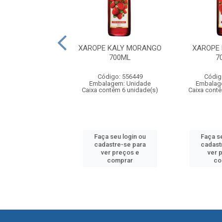
E KALY LIMÃO
XAROPE KALY MORANGO
XAROPE
700ML
700ML
7
digo: 556465
Código: 556449
Códig
agem: Unidade
Embalagem: Unidade
Embalag
ntém 6 unidade(s)
Caixa contém 6 unidade(s)
Caixa cont
 seu login ou
Faça seu login ou
Faça s
astre-se para
cadastre-se para
cadast
er preços e
ver preços e
ver 
comprar
comprar
co