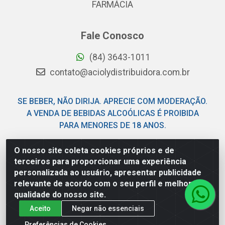
FARMÁCIA
Fale Conosco
(84) 3643-1011
contato@aciolydistribuidora.com.br
SE BEBER, NÃO DIRIJA. APRECIE COM MODERAÇÃO.
A VENDA DE BEBIDAS ALCOÓLICAS É PROIBIDA
PARA MENORES DE 18 ANOS.
O nosso site coleta cookies próprios e de
Acioly Distribuidora - Av Piloto Pereira Tim - Parque de
terceiros para proporcionar uma experiência
Exposições - Parnamirim/RN - CEP 59146-480 - CNPJ
personalizada ao usuário, apresentar publicidade
06.029.901/0001-92
relevante de acordo com o seu perfil e melhorar a
qualidade do nosso site.
Aceito
Negar não essenciais
Preferências de Cookies