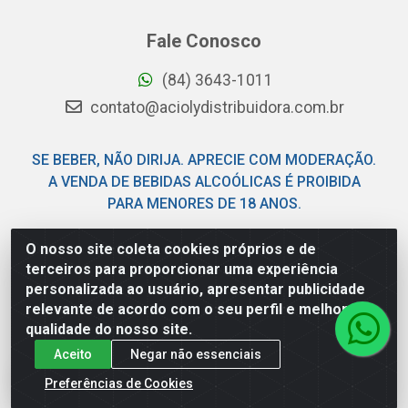
Fale Conosco
(84) 3643-1011
contato@aciolydistribuidora.com.br
SE BEBER, NÃO DIRIJA. APRECIE COM MODERAÇÃO.
A VENDA DE BEBIDAS ALCOÓLICAS É PROIBIDA
PARA MENORES DE 18 ANOS.
O nosso site coleta cookies próprios e de
Acioly Distribuidora - Av Piloto Pereira Tim - Parque de
terceiros para proporcionar uma experiência
Exposições - Parnamirim/RN - CEP 59146-480 - CNPJ
personalizada ao usuário, apresentar publicidade
06.029.901/0001-92
relevante de acordo com o seu perfil e melhorar a
qualidade do nosso site.
Aceito
Negar não essenciais
Preferências de Cookies