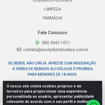
CUIDADOS PESSOAIS
LIMPEZA
FARMÁCIA
Fale Conosco
(84) 3643-1011
contato@aciolydistribuidora.com.br
SE BEBER, NÃO DIRIJA. APRECIE COM MODERAÇÃO.
A VENDA DE BEBIDAS ALCOÓLICAS É PROIBIDA
PARA MENORES DE 18 ANOS.
O nosso site coleta cookies próprios e de
Acioly Distribuidora - Av Piloto Pereira Tim - Parque de
terceiros para proporcionar uma experiência
Exposições - Parnamirim/RN - CEP 59146-480 - CNPJ
personalizada ao usuário, apresentar publicidade
06.029.901/0001-92
relevante de acordo com o seu perfil e melhorar a