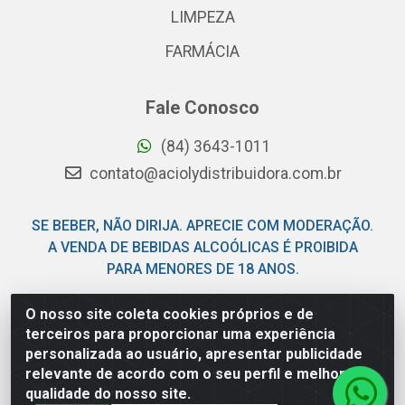
LIMPEZA
FARMÁCIA
Fale Conosco
(84) 3643-1011
contato@aciolydistribuidora.com.br
SE BEBER, NÃO DIRIJA. APRECIE COM MODERAÇÃO.
A VENDA DE BEBIDAS ALCOÓLICAS É PROIBIDA
PARA MENORES DE 18 ANOS.
O nosso site coleta cookies próprios e de
Acioly Distribuidora - Av Piloto Pereira Tim - Parque de
terceiros para proporcionar uma experiência
Exposições - Parnamirim/RN - CEP 59146-480 - CNPJ
personalizada ao usuário, apresentar publicidade
06.029.901/0001-92
relevante de acordo com o seu perfil e melhorar a
qualidade do nosso site.