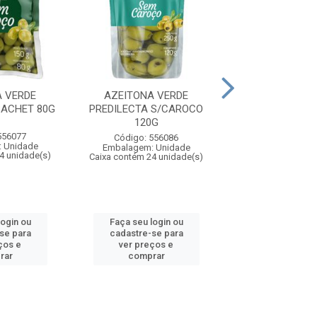
A VERDE
AZEITONA VERDE
AZEITONA V
SACHET 80G
PREDILECTA S/CAROCO
PREDILECTA STD
120G
556077
Código: 59
Código: 556086
 Unidade
Embalagem: U
Embalagem: Unidade
4 unidade(s)
Caixa contém 24 u
Caixa contém 24 unidade(s)
login ou
Faça seu login ou
Faça seu log
se para
cadastre-se para
cadastre-se
ços e
ver preços e
ver preços
rar
comprar
compra