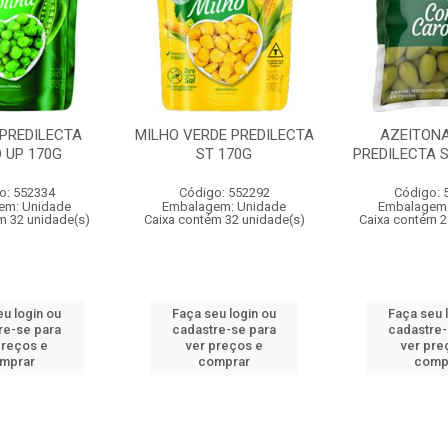
 PREDILECTA
MILHO VERDE PREDILECTA
AZEITON
 UP 170G
ST 170G
PREDILECTA 
o: 552334
Código: 552292
Código: 
em: Unidade
Embalagem: Unidade
Embalagem:
m 32 unidade(s)
Caixa contém 32 unidade(s)
Caixa contém 2
eu login ou
Faça seu login ou
Faça seu 
re-se para
cadastre-se para
cadastre-
preços e
ver preços e
ver pre
mprar
comprar
comp