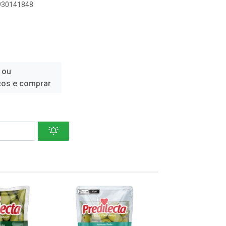
8930141848
 ou
ços e comprar