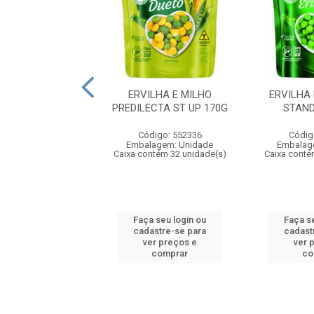
TOM.PREDILECTA
ERVILHA E MILHO
ERVILHA
TA RUSTICA UP
PREDILECTA ST UP 170G
STAND
300G
Código: 552336
Códig
digo: 556057
Embalagem: Unidade
Embalag
agem: Unidade
Caixa contém 32 unidade(s)
Caixa conté
ntém 32 unidade(s)
 seu login ou
Faça seu login ou
Faça s
astre-se para
cadastre-se para
cadast
er preços e
ver preços e
ver 
comprar
comprar
co