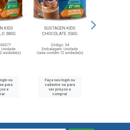
N KIDS
SUSTAGEN KIDS
SUSTAGEN KIDS 
LO 380G
CHOCOLATE 350G
SACHET 1
553377
Código: 34
Código: 101
 Unidade
Embalagem: Unidade
Embalagem: U
2 unidade(s)
Caixa contém 12 unidade(s)
Caixa contém 48 u
login ou
Faça seu login ou
Faça seu log
se para
cadastre-se para
cadastre-se 
ços e
ver preços e
ver preços
rar
comprar
comprar