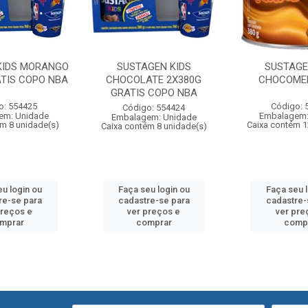
KIDS MORANGO
SUSTAGEN KIDS
SUSTAGE
ATIS COPO NBA
CHOCOLATE 2X380G
CHOCOME
GRATIS COPO NBA
o: 554425
Código: 
Código: 554424
em: Unidade
Embalagem:
Embalagem: Unidade
m 8 unidade(s)
Caixa contém 1
Caixa contém 8 unidade(s)
u login ou
Faça seu login ou
Faça seu 
re-se para
cadastre-se para
cadastre-
preços e
ver preços e
ver pre
mprar
comprar
comp