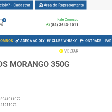
cioly? - Cadastrar
Área do Representante
Fale Conosco
0
(84) 3643-1011
COMBOS
ADEGA ACIOLY
CLUBE WHISKY
ONTRADE
FAR
VOLTAR
DS MORANGO 350G
898941911072
8941911072