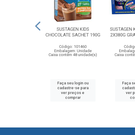
N KIDS MORANGO
SUSTAGEN KIDS
SUSTAGEN 
CHET 190G
CHOCOLATE SACHET 190G
2X380G GR
digo: 101451
Código: 101460
Códig
agem: Unidade
Embalagem: Unidade
Embalag
ntém 48 unidade(s)
Caixa contém 48 unidade(s)
Caixa conté
 seu login ou
Faça seu login ou
Faça se
astre-se para
cadastre-se para
cadast
er preços e
ver preços e
ver 
comprar
comprar
co