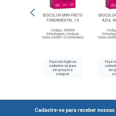
N KIT CASTANHO
BIOCOLOR MINI PRETO
BIOCOLOR
MEDIO 40
FUNDAMENTAL 1.0
AZUL IN
digo: 550067
Código: 550959
Códig
agem: Unidade
Embalagem: Unidade
Embalag
ntém 12 unidade(s)
Caixa contém 12 unidade(s)
Caixa conté
 seu login ou
Faça seu login ou
Faça s
astre-se para
cadastre-se para
cadast
er preços e
ver preços e
ver 
comprar
comprar
co
Cadastre-se para receber nossas 