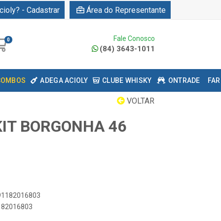
cioly? - Cadastrar
Área do Representante
Fale Conosco
0
(84) 3643-1011
COMBOS
ADEGA ACIOLY
CLUBE WHISKY
ONTRADE
FAR
VOLTAR
KIT BORGONHA 46
891182016803
1182016803