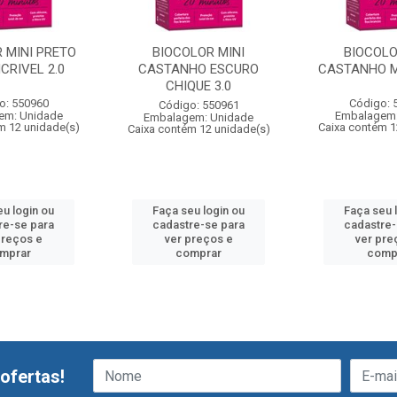
 MINI PRETO
BIOCOLOR MINI
BIOCOLO
CRIVEL 2.0
CASTANHO ESCURO
CASTANHO MA
CHIQUE 3.0
o: 550960
Código: 
Código: 550961
em: Unidade
Embalagem:
Embalagem: Unidade
m 12 unidade(s)
Caixa contém 1
Caixa contém 12 unidade(s)
eu login ou
Faça seu login ou
Faça seu 
re-se para
cadastre-se para
cadastre-
preços e
ver preços e
ver pre
mprar
comprar
comp
ofertas!