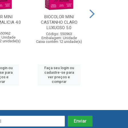
R MINI
BIOCOLOR MINI
BIOCOLOR MIN
LICIA 4.0
CASTANHO CLARO
PURPURA DESL
LUXUOSO 5.0
5.59
550962
Código: 550963
Código: 55
 Unidade
Embalagem: Unidade
Embalagem: U
2 unidade(s)
Caixa contém 12 unidade(s)
Caixa contém 12 u
login ou
Faça seu login ou
Faça seu log
se para
cadastre-se para
cadastre-se
ços e
ver preços e
ver preços
rar
comprar
compra