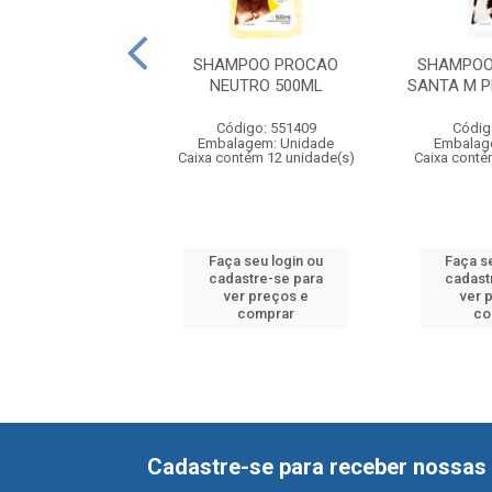
DOR SANITARIO
SHAMPOO PROCAO
SHAMPOO
E PROCAO 200ML
NEUTRO 500ML
SANTA M 
digo: 551416
Código: 551409
Códig
agem: Unidade
Embalagem: Unidade
Embalag
ntém 12 unidade(s)
Caixa contém 12 unidade(s)
Caixa conté
 seu login ou
Faça seu login ou
Faça s
astre-se para
cadastre-se para
cadast
er preços e
ver preços e
ver 
comprar
comprar
co
Cadastre-se para receber nossas 