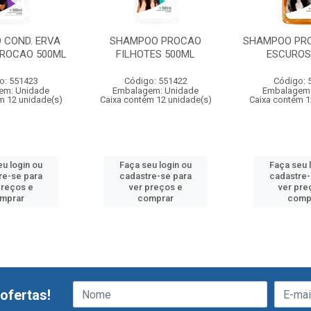
 COND. ERVA
SHAMPOO PROCAO
SHAMPOO PR
PROCAO 500ML
FILHOTES 500ML
ESCUROS
o: 551423
Código: 551422
Código: 
em: Unidade
Embalagem: Unidade
Embalagem:
m 12 unidade(s)
Caixa contém 12 unidade(s)
Caixa contém 1
eu login ou
Faça seu login ou
Faça seu 
re-se para
cadastre-se para
cadastre-
preços e
ver preços e
ver pre
mprar
comprar
comp
ofertas!