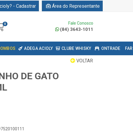
cioly? - Cadastrar
Área do Representante
Fale Conosco
0
(84) 3643-1011
COMBOS
ADEGA ACIOLY
CLUBE WHISKY
ONTRADE
FAR
VOLTAR
NHO DE GATO
ML
897520100111