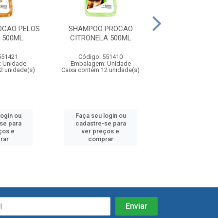
OCAO PELOS
SHAMPOO PROCAO
SHAMPOO PROC
 500ML
CITRONELA 500ML
CLAROS 5
551421
Código: 551410
Código: 55
 Unidade
Embalagem: Unidade
Embalagem: U
2 unidade(s)
Caixa contém 12 unidade(s)
Caixa contém 12 u
login ou
Faça seu login ou
Faça seu log
se para
cadastre-se para
cadastre-se
ços e
ver preços e
ver preços
rar
comprar
compra