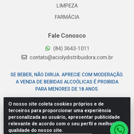
LIMPEZA
FARMÁCIA
Fale Conosco
(84) 3643-1011
contato@aciolydistribuidora.com.br
SE BEBER, NÃO DIRIJA. APRECIE COM MODERAÇÃO.
A VENDA DE BEBIDAS ALCOÓLICAS É PROIBIDA
PARA MENORES DE 18 ANOS.
O nosso site coleta cookies próprios e de
Acioly Distribuidora - Av Piloto Pereira Tim - Parque de
terceiros para proporcionar uma experiência
Exposições - Parnamirim/RN - CEP 59146-480 - CNPJ
personalizada ao usuário, apresentar publicidade
06.029.901/0001-92
relevante de acordo com o seu perfil e melhorar a
qualidade do nosso site.