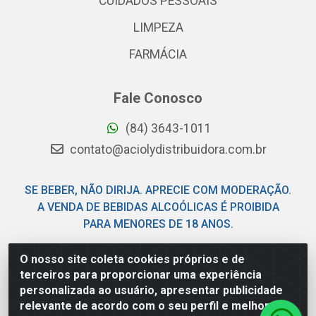
CUIDADOS PESSOAIS
LIMPEZA
FARMÁCIA
Fale Conosco
(84) 3643-1011
contato@aciolydistribuidora.com.br
SE BEBER, NÃO DIRIJA. APRECIE COM MODERAÇÃO.
A VENDA DE BEBIDAS ALCOÓLICAS É PROIBIDA
PARA MENORES DE 18 ANOS.
O nosso site coleta cookies próprios e de
Acioly Distribuidora - Av Piloto Pereira Tim - Parque de
terceiros para proporcionar uma experiência
Exposições - Parnamirim/RN - CEP 59146-480 - CNPJ
personalizada ao usuário, apresentar publicidade
06.029.901/0001-92
relevante de acordo com o seu perfil e melhorar a