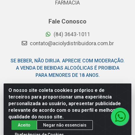
FARMÁCIA
Fale Conosco
(84) 3643-1011
contato@aciolydistribuidora.com.br
SE BEBER, NÃO DIRIJA. APRECIE COM MODERAÇÃO.
A VENDA DE BEBIDAS ALCOÓLICAS É PROIBIDA
PARA MENORES DE 18 ANOS.
O nosso site coleta cookies próprios e de
Acioly Distribuidora - Av Piloto Pereira Tim - Parque de
terceiros para proporcionar uma experiência
Exposições - Parnamirim/RN - CEP 59146-480 - CNPJ
personalizada ao usuário, apresentar publicidade
06.029.901/0001-92
relevante de acordo com o seu perfil e melhorar a
qualidade do nosso site.
Aceito
Negar não essenciais
Preferências de Cookies