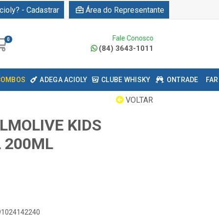
cioly? - Cadastrar
Área do Representante
Fale Conosco
0
(84) 3643-1011
COMBOS
ADEGA ACIOLY
CLUBE WHISKY
ONTRADE
FAR
VOLTAR
LMOLIVE KIDS
L 200ML
891024142240