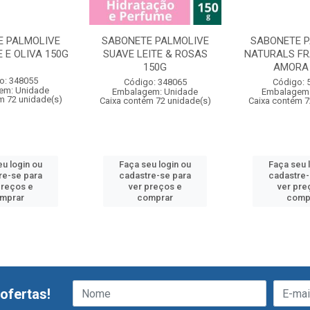
E PALMOLIVE
SABONETE PALMOLIVE
SABONETE 
 E OLIVA 150G
SUAVE LEITE & ROSAS
NATURALS F
150G
AMORA
o: 348055
Código: 348065
Código: 
em: Unidade
Embalagem: Unidade
Embalagem:
m 72 unidade(s)
Caixa contém 72 unidade(s)
Caixa contém 7
eu login ou
Faça seu login ou
Faça seu 
re-se para
cadastre-se para
cadastre-
preços e
ver preços e
ver pre
mprar
comprar
comp
ofertas!