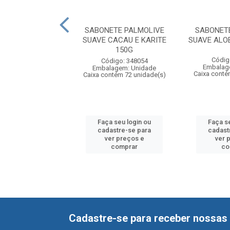
ETE PALMOLIVE
SABONETE PALMOLIVE
SABONET
ALS HIDRATA E
SUAVE CACAU E KARITE
SUAVE ALOE
MA ROSAS 85G
150G
Códig
digo: 550564
Código: 348054
Embalag
agem: Unidade
Embalagem: Unidade
Caixa conté
tém 108 unidade(s)
Caixa contém 72 unidade(s)
 seu login ou
Faça seu login ou
Faça s
astre-se para
cadastre-se para
cadast
er preços e
ver preços e
ver 
comprar
comprar
co
Cadastre-se para receber nossas 