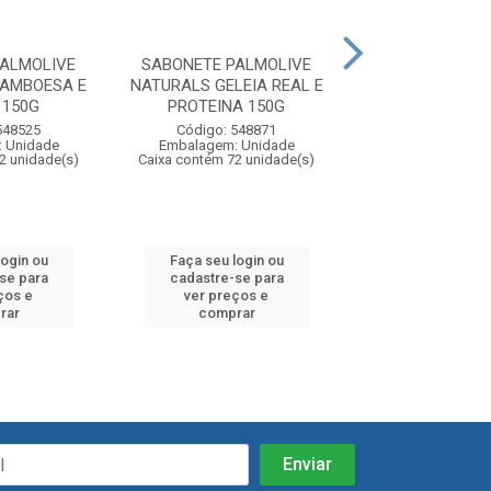
PALMOLIVE
SABONETE PALMOLIVE
SABONETE PAL
RAMBOESA E
NATURALS GELEIA REAL E
NATURALS 
 150G
PROTEINA 150G
NUTRITIVO CAME
548525
Código: 548871
Código: 54
 Unidade
Embalagem: Unidade
Embalagem: U
2 unidade(s)
Caixa contém 72 unidade(s)
Caixa contém 72 u
login ou
Faça seu login ou
Faça seu log
se para
cadastre-se para
cadastre-se
ços e
ver preços e
ver preços
rar
comprar
compra