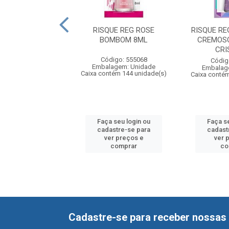
 REG LOVE 8ML
RISQUE REG ROSE
RISQUE RE
BOMBOM 8ML
CREMOS
CRI
digo: 555156
Código: 555068
Códig
agem: Unidade
Embalagem: Unidade
Embalag
tém 144 unidade(s)
Caixa contém 144 unidade(s)
Caixa contém
 seu login ou
Faça seu login ou
Faça s
astre-se para
cadastre-se para
cadast
er preços e
ver preços e
ver 
comprar
comprar
co
Cadastre-se para receber nossas 