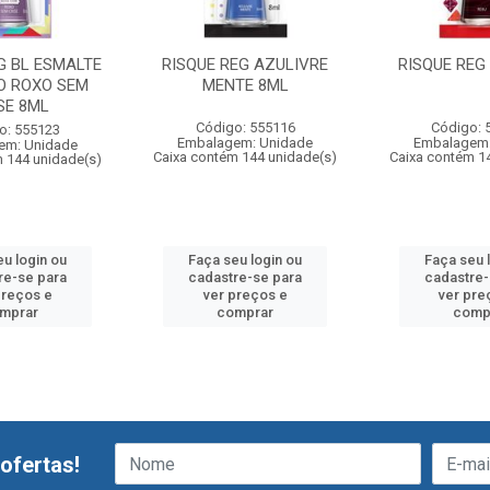
G BL ESMALTE
RISQUE REG AZULIVRE
RISQUE REG
O ROXO SEM
MENTE 8ML
SE 8ML
Código: 555116
Código: 
o: 555123
Embalagem: Unidade
Embalagem:
em: Unidade
Caixa contém 144 unidade(s)
Caixa contém 1
 144 unidade(s)
eu login ou
Faça seu login ou
Faça seu 
re-se para
cadastre-se para
cadastre-
preços e
ver preços e
ver pre
mprar
comprar
comp
ofertas!