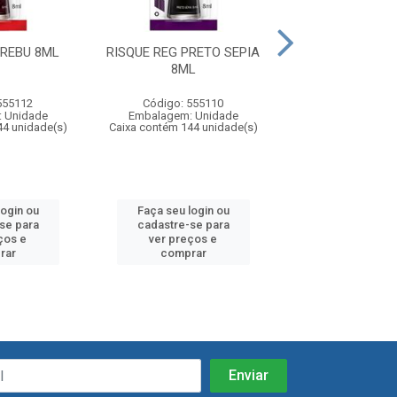
 REBU 8ML
RISQUE REG PRETO SEPIA
RISQUE REG PA
8ML
555112
Código: 555110
Código: 55
 Unidade
Embalagem: Unidade
Embalagem: U
44 unidade(s)
Caixa contém 144 unidade(s)
Caixa contém 144 
login ou
Faça seu login ou
Faça seu log
se para
cadastre-se para
cadastre-se
ços e
ver preços e
ver preços
rar
comprar
compra