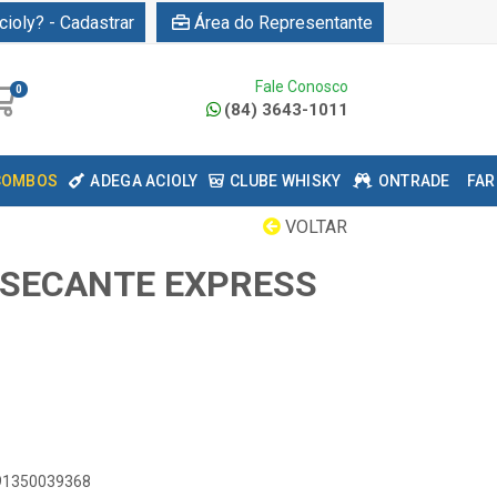
cioly? - Cadastrar
Área do Representante
Fale Conosco
0
(84) 3643-1011
COMBOS
ADEGA ACIOLY
CLUBE WHISKY
ONTRADE
FAR
VOLTAR
 SECANTE EXPRESS
891350039368