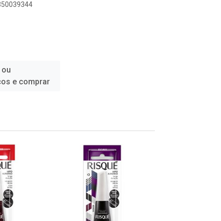
1350039344
 ou
ços e comprar