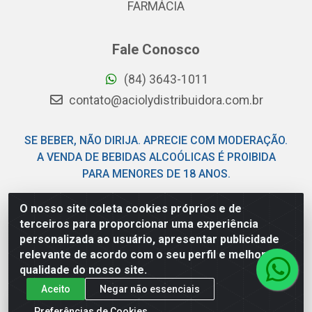
FARMÁCIA
Fale Conosco
(84) 3643-1011
contato@aciolydistribuidora.com.br
SE BEBER, NÃO DIRIJA. APRECIE COM MODERAÇÃO.
A VENDA DE BEBIDAS ALCOÓLICAS É PROIBIDA
PARA MENORES DE 18 ANOS.
O nosso site coleta cookies próprios e de
Acioly Distribuidora - Av Piloto Pereira Tim - Parque de
terceiros para proporcionar uma experiência
Exposições - Parnamirim/RN - CEP 59146-480 - CNPJ
personalizada ao usuário, apresentar publicidade
06.029.901/0001-92
relevante de acordo com o seu perfil e melhorar a
qualidade do nosso site.
Aceito
Negar não essenciais
Preferências de Cookies