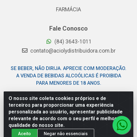
FARMÁCIA
Fale Conosco
(84) 3643-1011
contato@aciolydistribuidora.com.br
SE BEBER, NÃO DIRIJA. APRECIE COM MODERAÇÃO.
A VENDA DE BEBIDAS ALCOÓLICAS É PROIBIDA
PARA MENORES DE 18 ANOS.
O nosso site coleta cookies próprios e de
Acioly Distribuidora - Av Piloto Pereira Tim - Parque de
terceiros para proporcionar uma experiência
Exposições - Parnamirim/RN - CEP 59146-480 - CNPJ
personalizada ao usuário, apresentar publicidade
06.029.901/0001-92
relevante de acordo com o seu perfil e melhorar a
qualidade do nosso site.
Aceito
Negar não essenciais