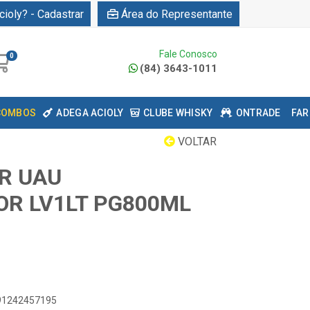
cioly? - Cadastrar
Área do Representante
Fale Conosco
0
(84) 3643-1011
COMBOS
ADEGA ACIOLY
CLUBE WHISKY
ONTRADE
FAR
VOLTAR
R UAU
OR LV1LT PG800ML
891242457195