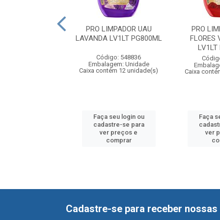
LIMPADOR UAU
PRO LIMPADOR UAU
PRO LI
ZA E HARMONIA
LAVANDA LV1LT PG800ML
FLORES 
LT PG800ML
LV1LT
Código: 548836
digo: 553553
Códig
Embalagem: Unidade
agem: Unidade
Embalag
Caixa contém 12 unidade(s)
ntém 12 unidade(s)
Caixa conté
 seu login ou
Faça seu login ou
Faça se
astre-se para
cadastre-se para
cadast
er preços e
ver preços e
ver 
comprar
comprar
co
Cadastre-se para receber nossas 