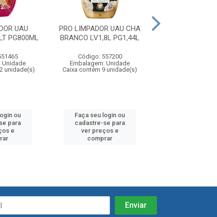
DOR UAU
PRO LIMPADOR UAU CHA
PRO LIMPADO
LT PG800ML
BRANCO LV1,8L PG1,44L
LAVANDA LV1,8L
551465
Código: 557200
Código: 557
 Unidade
Embalagem: Unidade
Embalagem: U
2 unidade(s)
Caixa contém 9 unidade(s)
Caixa contém 9 u
login ou
Faça seu login ou
Faça seu log
se para
cadastre-se para
cadastre-se 
ços e
ver preços e
ver preços
rar
comprar
comprar