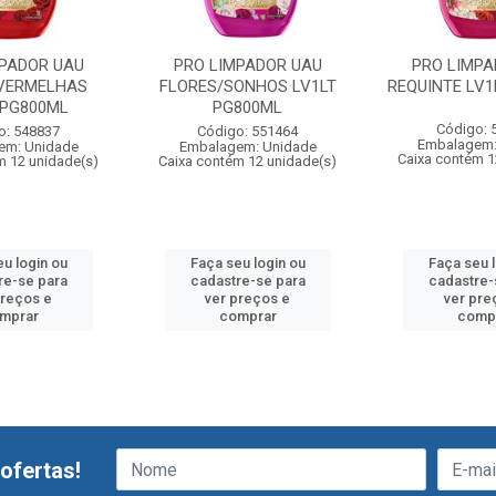
MPADOR UAU
PRO LIMPADOR UAU
PRO LIMPA
VERMELHAS
FLORES/SONHOS LV1LT
REQUINTE LV1
 PG800ML
PG800ML
Código: 
o: 548837
Código: 551464
Embalagem:
em: Unidade
Embalagem: Unidade
Caixa contém 1
m 12 unidade(s)
Caixa contém 12 unidade(s)
u login ou
Faça seu login ou
Faça seu 
re-se para
cadastre-se para
cadastre-
preços e
ver preços e
ver pre
mprar
comprar
comp
ofertas!