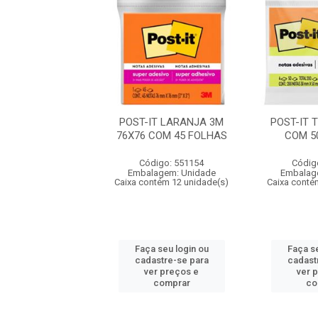
T TROPICAL 3M
POST-IT LARANJA 3M
POST-IT 
 50 FOLHAS
76X76 COM 45 FOLHAS
COM 5
digo: 551158
Código: 551154
Códig
agem: Unidade
Embalagem: Unidade
Embalag
ntém 12 unidade(s)
Caixa contém 12 unidade(s)
Caixa conté
 seu login ou
Faça seu login ou
Faça se
astre-se para
cadastre-se para
cadast
er preços e
ver preços e
ver 
comprar
comprar
co