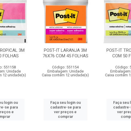
TROPICAL 3M
POST-IT LARANJA 3M
POST-IT TR
0 FOLHAS
76X76 COM 45 FOLHAS
COM 50 
o: 551158
Código: 551154
Código: 
em: Unidade
Embalagem: Unidade
Embalagem:
m 12 unidade(s)
Caixa contém 12 unidade(s)
Caixa contém 1
u login ou
Faça seu login ou
Faça seu 
re-se para
cadastre-se para
cadastre-
preços e
ver preços e
ver pre
mprar
comprar
comp