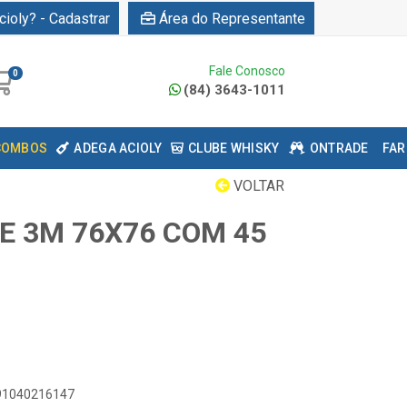
cioly? - Cadastrar
Área do Representante
Fale Conosco
0
(84) 3643-1011
COMBOS
ADEGA ACIOLY
CLUBE WHISKY
ONTRADE
FAR
VOLTAR
E 3M 76X76 COM 45
891040216147