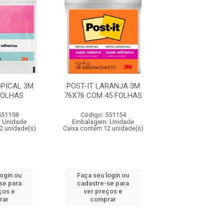
OPICAL 3M
POST-IT LARANJA 3M
POST-IT TROP
FOLHAS
76X76 COM 45 FOLHAS
COM 50 FO
551158
Código: 551154
Código: 551
 Unidade
Embalagem: Unidade
Embalagem: U
2 unidade(s)
Caixa contém 12 unidade(s)
Caixa contém 12 u
login ou
Faça seu login ou
Faça seu log
se para
cadastre-se para
cadastre-se 
ços e
ver preços e
ver preços
rar
comprar
comprar