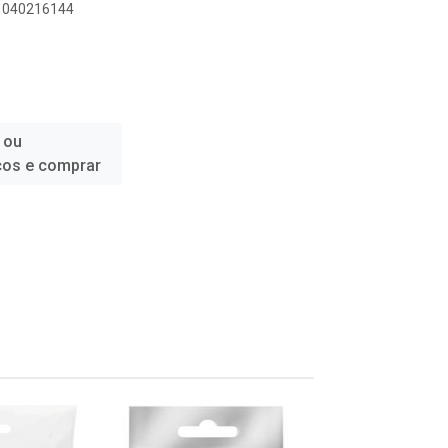
91040216144
 ou
ços e comprar