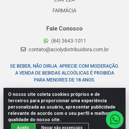
FARMÁCIA
Fale Conosco
(84) 3643-1011
contato@aciolydistribuidora.com.br
SE BEBER, NÃO DIRIJA. APRECIE COM MODERAÇÃO.
A VENDA DE BEBIDAS ALCOÓLICAS É PROIBIDA
PARA MENORES DE 18 ANOS.
O nosso site coleta cookies próprios e de
Acioly Distribuidora - Av Piloto Pereira Tim - Parque de
terceiros para proporcionar uma experiência
Exposições - Parnamirim/RN - CEP 59146-480 - CNPJ
personalizada ao usuário, apresentar publicidade
06.029.901/0001-92
relevante de acordo com o seu perfil e melhorar a
qualidade do nosso site.
Aceito
Negar não essenciais