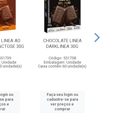
 LINEA AO
CHOCOLATE LINEA
CHOCOLATE LI
ACTOSE 30G
DARKLINEA 30G
LEITE 3
551739
Código: 551738
Código: 55
 Unidade
Embalagem: Unidade
Embalagem: U
0 unidade(s)
Caixa contém 60 unidade(s)
Caixa contém 60 u
login ou
Faça seu login ou
Faça seu log
se para
cadastre-se para
cadastre-se
ços e
ver preços e
ver preços
rar
comprar
compra