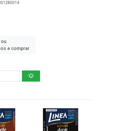
6001280014
 ou
ços e comprar