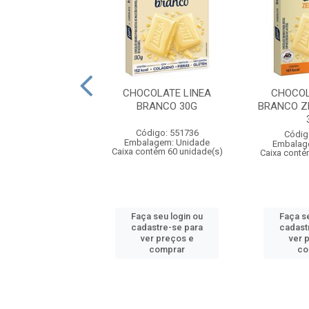
OBALL LINEA
CHOCOLATE LINEA
CHOCOL
 AO LEITE 8X35G
BRANCO 30G
BRANCO Z
digo: 553521
Código: 551736
Códig
agem: Unidade
Embalagem: Unidade
Embalag
ntém 6 unidade(s)
Caixa contém 60 unidade(s)
Caixa conté
 seu login ou
Faça seu login ou
Faça s
astre-se para
cadastre-se para
cadast
er preços e
ver preços e
ver 
comprar
comprar
co