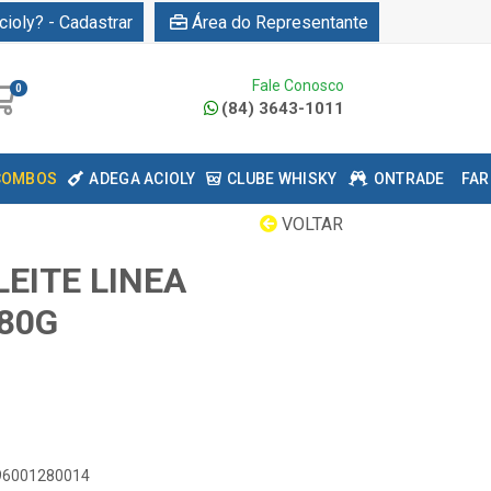
cioly? - Cadastrar
Área do Representante
Fale Conosco
0
(84) 3643-1011
COMBOS
ADEGA ACIOLY
CLUBE WHISKY
ONTRADE
FAR
VOLTAR
EITE LINEA
80G
896001280014