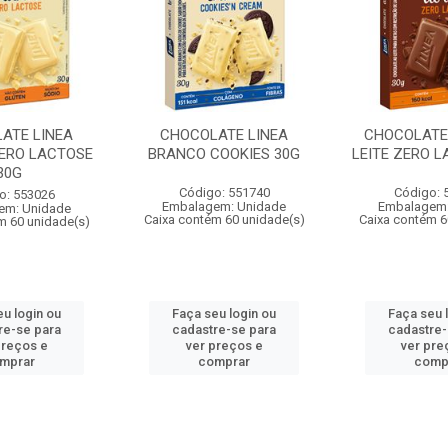
ATE LINEA
CHOCOLATE LINEA
CHOCOLATE
ERO LACTOSE
BRANCO COOKIES 30G
LEITE ZERO L
30G
Código: 551740
Código: 
o: 553026
Embalagem: Unidade
Embalagem:
em: Unidade
Caixa contém 60 unidade(s)
Caixa contém 6
m 60 unidade(s)
eu login ou
Faça seu login ou
Faça seu 
re-se para
cadastre-se para
cadastre-
preços e
ver preços e
ver pre
mprar
comprar
comp