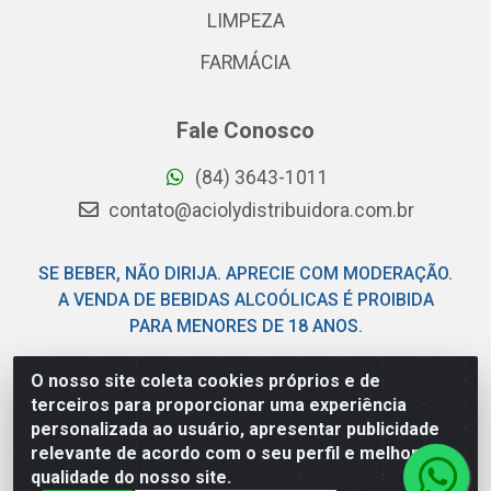
LIMPEZA
FARMÁCIA
Fale Conosco
(84) 3643-1011
contato@aciolydistribuidora.com.br
SE BEBER, NÃO DIRIJA. APRECIE COM MODERAÇÃO.
A VENDA DE BEBIDAS ALCOÓLICAS É PROIBIDA
PARA MENORES DE 18 ANOS.
O nosso site coleta cookies próprios e de
Acioly Distribuidora - Av Piloto Pereira Tim - Parque de
terceiros para proporcionar uma experiência
Exposições - Parnamirim/RN - CEP 59146-480 - CNPJ
personalizada ao usuário, apresentar publicidade
06.029.901/0001-92
relevante de acordo com o seu perfil e melhorar a
qualidade do nosso site.