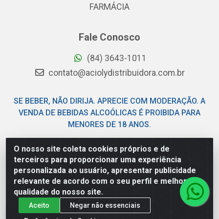
FARMÁCIA
Fale Conosco
(84) 3643-1011
contato@aciolydistribuidora.com.br
SE BEBER, NÃO DIRIJA. APRECIE COM MODERAÇÃO. A
VENDA DE BEBIDAS ALCOÓLICAS É PROIBIDA PARA
MENORES DE 18 ANOS.
O nosso site coleta cookies próprios e de
Acioly Distribuidora - Av Piloto Pereira Tim - Parque de
terceiros para proporcionar uma experiência
Exposições - Parnamirim/RN - CEP 59146-480 - CNPJ
personalizada ao usuário, apresentar publicidade
06.029.901/0001-92
relevante de acordo com o seu perfil e melhorar a
qualidade do nosso site.
Aceito
Negar não essenciais