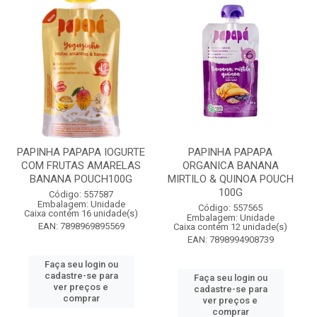
PAPINHA PAPAPA IOGURTE
PAPINHA PAPAPA
COM FRUTAS AMARELAS
ORGANICA BANANA
BANANA POUCH100G
MIRTILO & QUINOA POUCH
100G
Código: 557587
Embalagem: Unidade
Código: 557565
Caixa contém 16 unidade(s)
Embalagem: Unidade
EAN: 7898969895569
Caixa contém 12 unidade(s)
EAN: 7898994908739
Faça seu login ou
cadastre-se para
Faça seu login ou
ver preços e
cadastre-se para
comprar
ver preços e
comprar