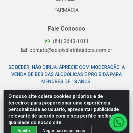
FARMÁCIA
Fale Conosco
(84) 3643-1011
contato@aciolydistribuidora.com.br
SE BEBER, NÃO DIRIJA. APRECIE COM MODERAÇÃO. A
VENDA DE BEBIDAS ALCOÓLICAS É PROIBIDA PARA
MENORES DE 18 ANOS.
O nosso site coleta cookies próprios e de
Acioly Distribuidora - Av Piloto Pereira Tim - Parque de
terceiros para proporcionar uma experiência
Exposições - Parnamirim/RN - CEP 59146-480 - CNPJ
personalizada ao usuário, apresentar publicidade
06.029.901/0001-92
relevante de acordo com o seu perfil e melhorar a
qualidade do nosso site.
Aceito
Negar não essenciais