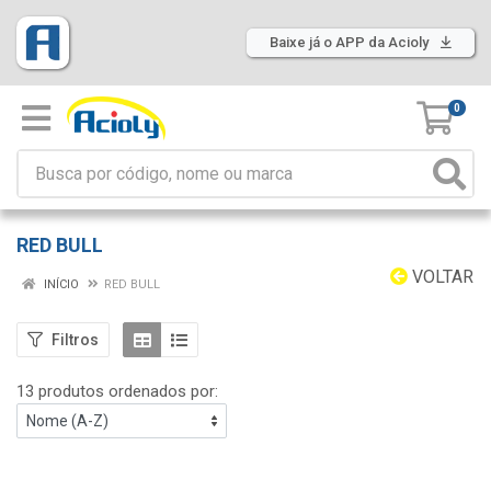
Baixe já o APP da Acioly
0
RED BULL
VOLTAR
INÍCIO
RED BULL
Filtros
13 produtos ordenados por: