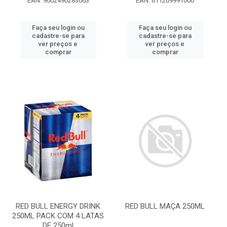
EAN: 9002490283063
EAN: 611269991000
Faça seu login ou
Faça seu login ou
cadastre-se para
cadastre-se para
ver preços e
ver preços e
comprar
comprar
RED BULL ENERGY DRINK
RED BULL MAÇA 250ML
250ML PACK COM 4 LATAS
DE 250ml